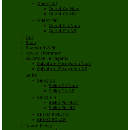
Orient Cơ
Orient Cơ Nam
Orient Cơ Nữ
Orient Pin
Orient Pin Nam
Orient Pin Nữ
Oris
Rado
Raymond Weil
Revue Thommen
Salvatore Ferragamo
Salvatore Ferragamo Nam
Salvatore Ferragamo Nữ
Seiko
Seiko Cơ
Seiko Cơ Nam
Seiko Cơ Nữ
Seiko Pin
Seiko Pin Nam
Seiko Pin Nữ
SEIKO KINETIC
SEIKO SOLAR
Seven Friday