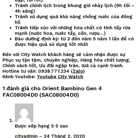
đập, rơi rớt)
Tránh chỉnh lịch trong khung giờ nhảy lịch (9h tối –
4h sáng)
Tránh sử dụng quá khả năng chống nước của đồng
hồ
Tránh tiếp xúc với những hóa chất có tính tẩy rửa
mạnh (nước hoa, nước tẩy, cồn, rượu…)
Bảo dưỡng định kỳ: từ 3 đến năm 5 năm 1 lần để có
được hiệu quả sử dụng tốt nhất
Đến với City Watch khách hàng sẽ cảm nhận được sự
Phục vụ tận tậm, chuyên nghiệp, Hàng hóa chất lượng,
Chính sách tốt, Ưu đãi ngập tràn, Giá cả cạnh tranh.
Hotline tư vấn: 0938.777.234 (
Zalo
)
Kênh Youtube:
Youtube City Watch
1 đánh giá cho
Orient Bambino Gen 4
FAC08004D0 (SAC08004D0)
Được xếp hạng
5
5 sao
cityadmin
–
24 Tháng 2, 2020