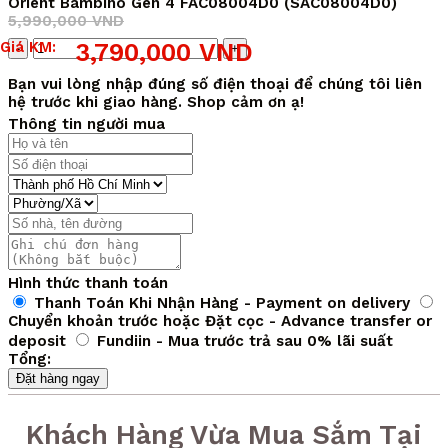
Orient Bambino Gen 4 FAC08004D0 (SAC08004D0)
5,990,000
VND
Giá
Giá
Số
Giá KM:
3,790,000
VND
gốc
hiện
lượng
là:
tại
Bạn vui lòng nhập đúng số điện thoại để chúng tôi liên
5,990,000 VND.
là:
hệ trước khi giao hàng. Shop cảm ơn ạ!
3,790,000 VND.
Thông tin người mua
Hình thức thanh toán
Thanh Toán Khi Nhận Hàng - Payment on delivery
Chuyển khoản trước hoặc Đặt cọc - Advance transfer or
deposit
Fundiin - Mua trước trả sau 0% lãi suất
Tổng:
Đặt hàng ngay
Khách Hàng Vừa Mua Sắm Tại