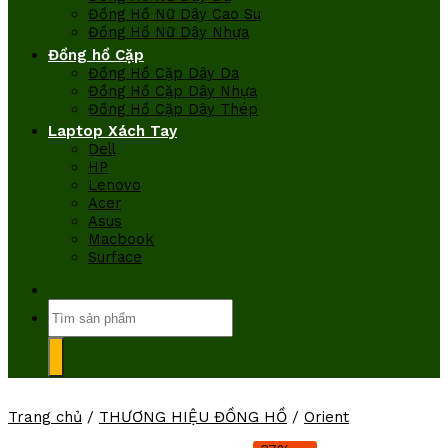
Đồng Hồ Nữ Dây Cao Su
Đồng Hồ Nữ Dây Nhựa
Đồng hồ Cặp
Đồng Hồ Cặp Dây Da
Đồng Hồ Cặp Dây Nhựa
Đồng Hồ Cặp Dây Thép
Laptop Xách Tay
Dell
HP
Lenovo
Acer
Asus
Macbook
Surface
Tìm
kiếm:
Trang chủ
/
THƯƠNG HIỆU ĐỒNG HỒ
/
Orient