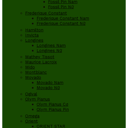
Fossil Pin Nam
Fossil Pin Nữ
Frederique Constant
Frederique Constant Nam
Frederique Constant Nữ
Hamilton
Invicta
Longines
Longines Nam
Longines Nữ
Mathey Tissot
Maurice Lacroix
Mido
Montblanc
Movado
Movado Nam
Movado Nữ
Ogival
Olym Pianus
Olym Pianus Cơ
Olym Pianus Pin
Omega
Orient
ORIENT STAR