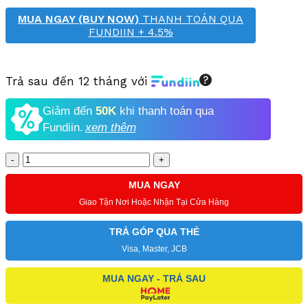
MUA NGAY (BUY NOW)
THANH TOÁN QUA
FUNDIIN + 4.5%
Trả sau đến 12 tháng với
Giảm đến
50K
khi thanh toán qua
Fundiin.
xem thêm
Số
lượng
MUA NGAY
Giao Tận Nơi Hoặc Nhận Tại Cửa Hàng
TRẢ GÓP QUA THẺ
Visa, Master, JCB
MUA NGAY - TRẢ SAU