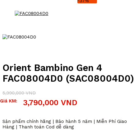
-37%
Orient Bambino Gen 4
FAC08004D0 (SAC08004D0)
5,990,000
VND
Giá
Giá
Giá KM:
3,790,000
VND
gốc
hiện
là:
tại
5,990,000 VND.
là:
Sản phẩm chính hãng | Bảo hành 5 năm | Miễn Phí Giao
3,790,000 VND.
Hàng | Thanh toán Cod dễ dàng