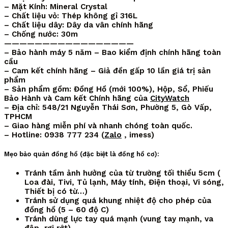
– Mặt Kính: Mineral Crystal
– Chất liệu vỏ: Thép không gỉ 316L
– Chất liệu dây: Dây da vân chính hãng
– Chống nước: 30m
—————————————————
– Bảo hành máy 5 năm – Bao kiểm định chính hãng toàn
cầu
– Cam kết chính hãng – Giả đền gấp 10 lần giá trị sản
phẩm
– Sản phẩm gồm: Đồng Hồ (mới 100%), Hộp, Sổ, Phiếu
Bảo Hành và Cam kết Chính hãng của
CityWatch
– Địa chỉ: 548/21 Nguyễn Thái Sơn, Phường 5, Gò Vấp,
TPHCM
– Giao hàng miễn phí và nhanh chóng toàn quốc.
– Hotline: 0938 777 234 (
Zalo
, imess)
Mẹo bảo quản đồng hồ (đặc biệt là đồng hồ cơ):
Tránh tầm ảnh hưởng của từ trường tối thiểu 5cm (
Loa đài, Tivi, Tủ lạnh, Máy tính, Điện thoại, Vi sóng,
Thiết bị có từ…)
Tránh sử dụng quá khung nhiệt độ cho phép của
đồng hồ (5 – 60 độ C)
Tránh dùng lực tay quá mạnh (vung tay mạnh, va