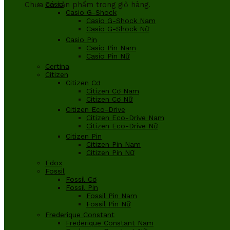
Chưa có sản phẩm trong giỏ hàng.
Casio
Casio G-Shock
Casio G-Shock Nam
Casio G-Shock Nữ
Casio Pin
Casio Pin Nam
Casio Pin Nữ
Certina
Citizen
Citizen Cơ
Citizen Cơ Nam
Citizen Cơ Nữ
Citizen Eco-Drive
Citizen Eco-Drive Nam
Citizen Eco-Drive Nữ
Citizen Pin
Citizen Pin Nam
Citizen Pin Nữ
Edox
Fossil
Fossil Cơ
Fossil Pin
Fossil Pin Nam
Fossil Pin Nữ
Frederique Constant
Frederique Constant Nam