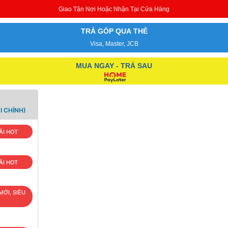
Giao Tận Nơi Hoặc Nhận Tại Cửa Hàng
TRẢ GÓP QUA THẺ
Visa, Master, JCB
MUA NGAY - TRẢ SAU
I CHÍNH)
ÃI HOT
ÃI HOT
MỚI, SIÊU