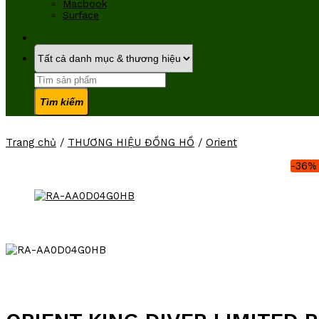
Macbook
Surface
Tìm
kiếm:
Trang chủ
/
THƯƠNG HIỆU ĐỒNG HỒ
/
Orient
-36%