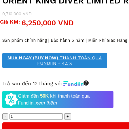
ORIENT KING DIVER LIMITED
9,710,000
VND
Giá
Giá
Giá KM:
6,250,000
VND
gốc
hiện
là:
tại
9,710,000 VND.
là:
Sản phẩm chính hãng | Bảo hành 5 năm | Miễn Phí Giao Hàng
6,250,000 VND.
MUA NGAY (BUY NOW)
THANH TOÁN QUA
FUNDIIN + 4.5%
Trả sau đến 12 tháng với
Giảm đến
50K
khi thanh toán qua
Fundiin.
xem thêm
Số
lượng