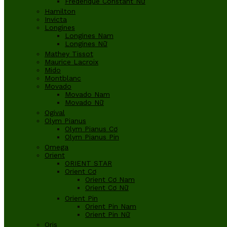
Frederique Constant Nữ
Hamilton
Invicta
Longines
Longines Nam
Longines Nữ
Mathey Tissot
Maurice Lacroix
Mido
Montblanc
Movado
Movado Nam
Movado Nữ
Ogival
Olym Pianus
Olym Pianus Cơ
Olym Pianus Pin
Omega
Orient
ORIENT STAR
Orient Cơ
Orient Cơ Nam
Orient Cơ Nữ
Orient Pin
Orient Pin Nam
Orient Pin Nữ
Oris