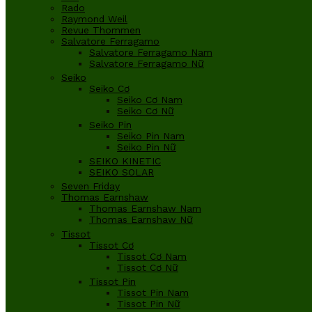
Rado
Raymond Weil
Revue Thommen
Salvatore Ferragamo
Salvatore Ferragamo Nam
Salvatore Ferragamo Nữ
Seiko
Seiko Cơ
Seiko Cơ Nam
Seiko Cơ Nữ
Seiko Pin
Seiko Pin Nam
Seiko Pin Nữ
SEIKO KINETIC
SEIKO SOLAR
Seven Friday
Thomas Earnshaw
Thomas Earnshaw Nam
Thomas Earnshaw Nữ
Tissot
Tissot Cơ
Tissot Cơ Nam
Tissot Cơ Nữ
Tissot Pin
Tissot Pin Nam
Tissot Pin Nữ