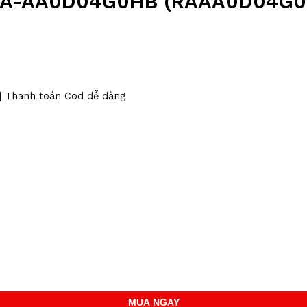
 RA-AA0D04G0HB (RAAA0D04G0
 | Thanh toán Cod dễ dàng
MUA NGAY