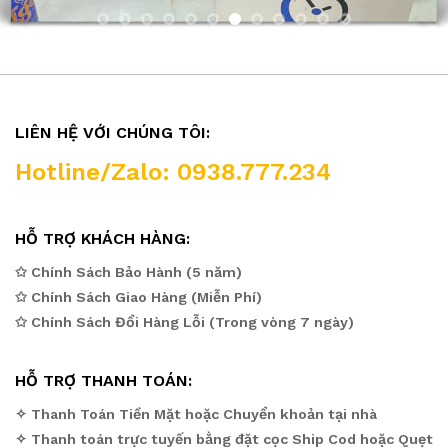
LIÊN HỆ VỚI CHÚNG TÔI:
Hotline/Zalo: 0938.777.234
HỖ TRỢ KHÁCH HÀNG:
✩ Chính Sách Bảo Hành (5 năm)
✩ Chính Sách Giao Hàng (Miễn Phí)
✩ Chính Sách Đổi Hàng Lỗi (Trong vòng 7 ngày)
HỖ TRỢ THANH TOÁN:
✧ Thanh Toán Tiền Mặt hoặc Chuyển khoản tại nhà
✧ Thanh toán trực tuyến bằng đặt cọc Ship Cod hoặc Quẹt