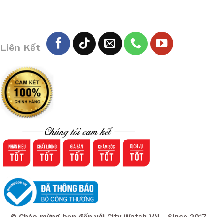
Liên Kết
© Chào mừng bạn đến với City Watch VN - Since 2017