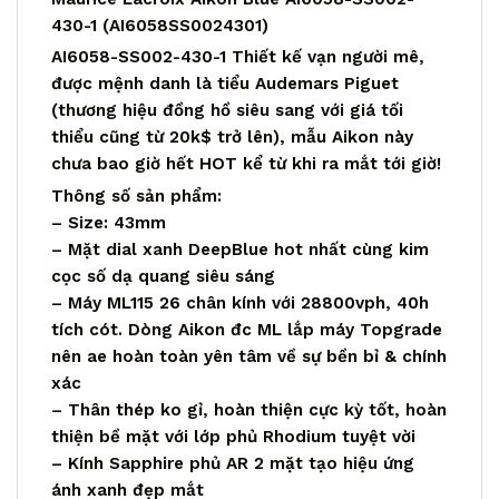
430-1 (AI6058SS0024301)
AI6058-SS002-430-1 Thiết kế vạn người mê,
được mệnh danh là tiểu Audemars Piguet
(thương hiệu đồng hồ siêu sang với giá tối
thiểu cũng từ 20k$ trở lên), mẫu Aikon này
chưa bao giờ hết HOT kể từ khi ra mắt tới giờ!
Thông số sản phẩm:
– Size: 43mm
– Mặt dial xanh DeepBlue hot nhất cùng kim
cọc số dạ quang siêu sáng
– Máy ML115 26 chân kính với 28800vph, 40h
tích cót. Dòng Aikon đc ML lắp máy Topgrade
nên ae hoàn toàn yên tâm về sự bền bỉ & chính
xác
– Thân thép ko gỉ, hoàn thiện cực kỳ tốt, hoàn
thiện bề mặt với lớp phủ Rhodium tuyệt vời
– Kính Sapphire phủ AR 2 mặt tạo hiệu ứng
ánh xanh đẹp mắt