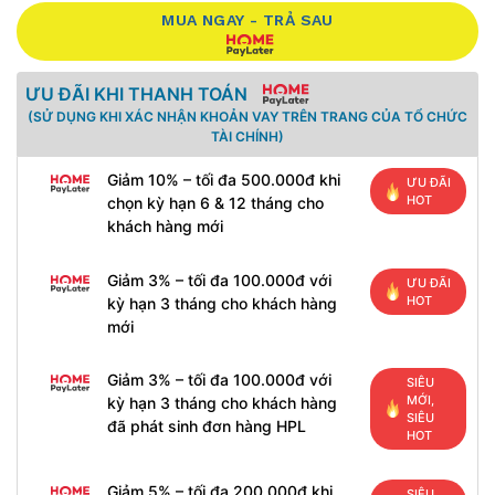
MUA NGAY - TRẢ SAU
ƯU ĐÃI KHI THANH TOÁN
(SỬ DỤNG KHI XÁC NHẬN KHOẢN VAY TRÊN TRANG CỦA TỔ CHỨC
TÀI CHÍNH)
Giảm 10% – tối đa 500.000đ khi
ƯU ĐÃI
HOT
chọn kỳ hạn 6 & 12 tháng cho
khách hàng mới
Giảm 3% – tối đa 100.000đ với
ƯU ĐÃI
HOT
kỳ hạn 3 tháng cho khách hàng
mới
Giảm 3% – tối đa 100.000đ với
SIÊU
MỚI,
kỳ hạn 3 tháng cho khách hàng
SIÊU
đã phát sinh đơn hàng HPL
HOT
Giảm 5% – tối đa 200.000đ khi
SIÊU