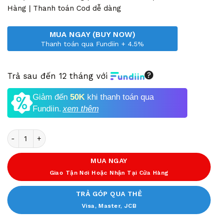
37,000,000 VND.
Hàng | Thanh toán Cod dễ dàng
MUA NGAY (BUY NOW)
Thanh toán qua Fundiin + 4.5%
Trả sau đến 12 tháng với
Giảm đến
50K
khi thanh toán qua
Fundiin.
xem thêm
Số lượng
MUA NGAY
Giao Tận Nơi Hoặc Nhận Tại Cửa Hàng
TRẢ GÓP QUA THẺ
Visa, Master, JCB