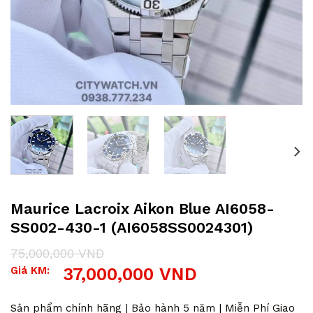
Maurice Lacroix Aikon Blue AI6058-
SS002-430-1 (AI6058SS0024301)
75,000,000
VND
Giá
Giá
Giá KM:
37,000,000
VND
gốc
hiện
là:
tại
75,000,000 VND.
là:
Sản phẩm chính hãng | Bảo hành 5 năm | Miễn Phí Giao