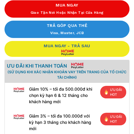
MUA NGAY
Giao Tận Nơi Hoặc Nhận Tại Cửa Hàng
TRẢ GÓP QUA THẺ
Visa, Master, JCB
MUA NGAY - TRẢ SAU
ƯU ĐÃI KHI THANH TOÁN
(SỬ DỤNG KHI XÁC NHẬN KHOẢN VAY TRÊN TRANG CỦA TỔ CHỨC
TÀI CHÍNH)
Giảm 10% – tối đa 500.000đ khi
ƯU ĐÃI
HOT
chọn kỳ hạn 6 & 12 tháng cho
khách hàng mới
Giảm 3% – tối đa 100.000đ với
ƯU ĐÃI
HOT
kỳ hạn 3 tháng cho khách hàng
mới