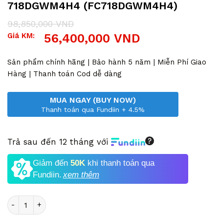
718DGWM4H4 (FC718DGWM4H4)
98,850,000
VND
Giá
Giá
Giá KM:
56,400,000
VND
gốc
hiện
là:
tại
98,850,000 VND.
là:
Sản phẩm chính hãng | Bảo hành 5 năm | Miễn Phí Giao
56,400,000 VND.
Hàng | Thanh toán Cod dễ dàng
MUA NGAY (BUY NOW)
Thanh toán qua Fundiin + 4.5%
Trả sau đến 12 tháng với
Giảm đến
50K
khi thanh toán qua
Fundiin.
xem thêm
Số lượng