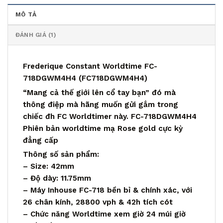
MÔ TẢ
ĐÁNH GIÁ (1)
Frederique Constant Worldtime FC-
718DGWM4H4 (FC718DGWM4H4)
“Mang cả thế giới lên cổ tay bạn” đó mà
thông điệp mà hãng muốn gửi gắm trong
chiếc đh FC Worldtimer này. FC-718DGWM4H4
Phiên bản worldtime mạ Rose gold cực kỳ
đẳng cấp
Thông số sản phẩm:
– Size: 42mm
– Độ dày: 11.75mm
– Máy Inhouse FC-718 bền bỉ & chính xác, với
26 chân kính, 28800 vph & 42h tích cót
– Chức năng Worldtime xem giờ 24 múi giờ