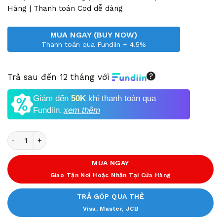
10,350,000 VND.
Hàng | Thanh toán Cod dễ dàng
MUA NGAY (BUY NOW)
Thanh toán qua Fundiin + 4.5%
Trả sau đến 12 tháng với
Giảm đến
50K
khi thanh toán qua
Fundiin.
xem thêm
Số lượng
MUA NGAY
Giao Tận Nơi Hoặc Nhận Tại Cửa Hàng
TRẢ GÓP QUA THẺ
Visa, Master, JCB