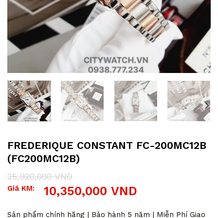
FREDERIQUE CONSTANT FC-200MC12B
(FC200MC12B)
25,920,000
VND
Giá
Giá
Giá KM:
10,350,000
VND
gốc
hiện
là:
tại
25,920,000 VND.
là:
Sản phẩm chính hãng | Bảo hành 5 năm | Miễn Phí Giao