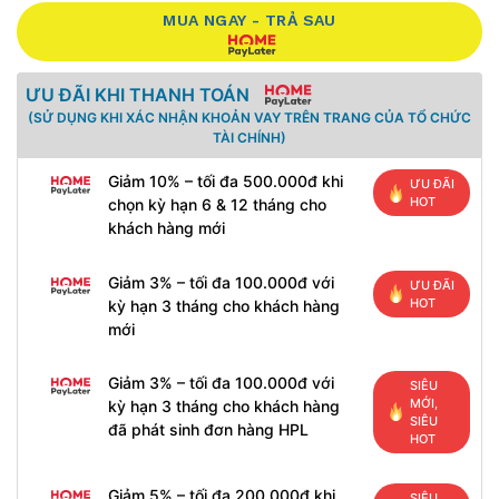
MUA NGAY - TRẢ SAU
ƯU ĐÃI KHI THANH TOÁN
(SỬ DỤNG KHI XÁC NHẬN KHOẢN VAY TRÊN TRANG CỦA TỔ CHỨC
TÀI CHÍNH)
Giảm 10% – tối đa 500.000đ khi
ƯU ĐÃI
HOT
chọn kỳ hạn 6 & 12 tháng cho
khách hàng mới
Giảm 3% – tối đa 100.000đ với
ƯU ĐÃI
HOT
kỳ hạn 3 tháng cho khách hàng
mới
Giảm 3% – tối đa 100.000đ với
SIÊU
MỚI,
kỳ hạn 3 tháng cho khách hàng
SIÊU
đã phát sinh đơn hàng HPL
HOT
Giảm 5% – tối đa 200.000đ khi
SIÊU