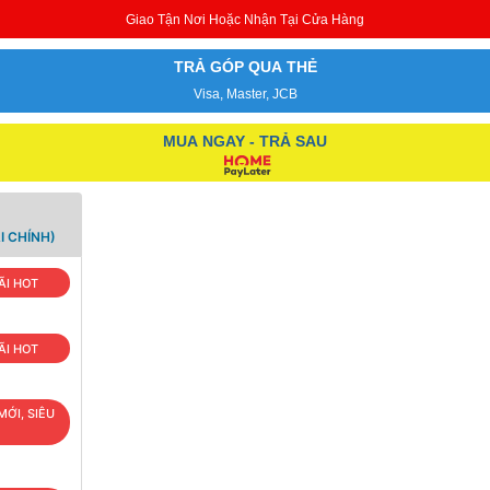
Giao Tận Nơi Hoặc Nhận Tại Cửa Hàng
TRẢ GÓP QUA THẺ
Visa, Master, JCB
MUA NGAY - TRẢ SAU
I CHÍNH)
ÃI HOT
ÃI HOT
MỚI, SIÊU