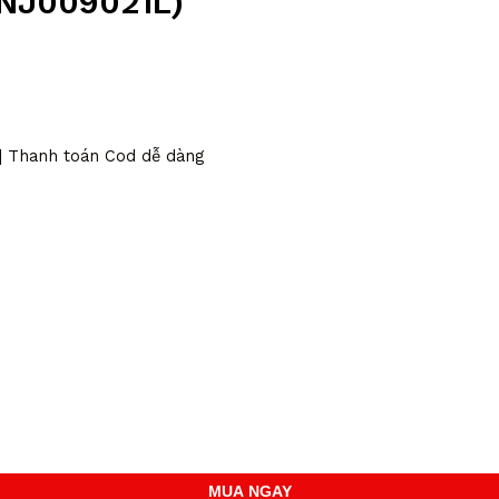
(NJ009021L)
 | Thanh toán Cod dễ dàng
MUA NGAY