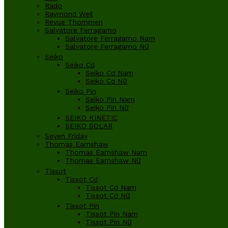
Rado
Raymond Weil
Revue Thommen
Salvatore Ferragamo
Salvatore Ferragamo Nam
Salvatore Ferragamo Nữ
Seiko
Seiko Cơ
Seiko Cơ Nam
Seiko Cơ Nữ
Seiko Pin
Seiko Pin Nam
Seiko Pin Nữ
SEIKO KINETIC
SEIKO SOLAR
Seven Friday
Thomas Earnshaw
Thomas Earnshaw Nam
Thomas Earnshaw Nữ
Tissot
Tissot Cơ
Tissot Cơ Nam
Tissot Cơ Nữ
Tissot Pin
Tissot Pin Nam
Tissot Pin Nữ