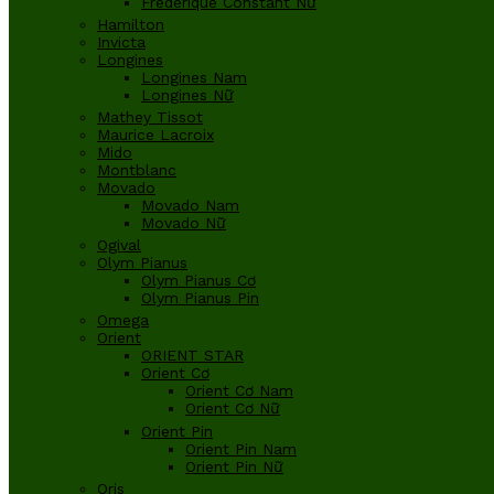
Frederique Constant Nữ
Hamilton
Invicta
Longines
Longines Nam
Longines Nữ
Mathey Tissot
Maurice Lacroix
Mido
Montblanc
Movado
Movado Nam
Movado Nữ
Ogival
Olym Pianus
Olym Pianus Cơ
Olym Pianus Pin
Omega
Orient
ORIENT STAR
Orient Cơ
Orient Cơ Nam
Orient Cơ Nữ
Orient Pin
Orient Pin Nam
Orient Pin Nữ
Oris