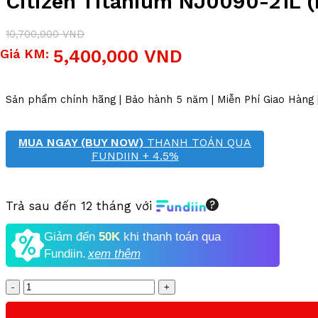
Citizen Titanium NJ0090-21L 
10,700,000
VND
Giá
Giá
Giá KM:
5,400,000
VND
gốc
hiện
là:
tại
10,700,000 VND.
là:
Sản phẩm chính hãng | Bảo hành 5 năm | Miễn Phí Giao Hàng
5,400,000 VND.
MUA NGAY (BUY NOW)
THANH TOÁN QUA
FUNDIIN + 4.5%
Trả sau đến 12 tháng với
Giảm đến
50K
khi thanh toán qua
Fundiin.
xem thêm
Số
lượng