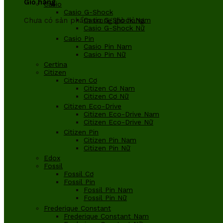
Giỏ hàng
Casio
Casio G-Shock
Chưa có sản phẩm trong giỏ hàng.
Casio G-Shock Nam
Casio G-Shock Nữ
Casio Pin
Casio Pin Nam
Casio Pin Nữ
Certina
Citizen
Citizen Cơ
Citizen Cơ Nam
Citizen Cơ Nữ
Citizen Eco-Drive
Citizen Eco-Drive Nam
Citizen Eco-Drive Nữ
Citizen Pin
Citizen Pin Nam
Citizen Pin Nữ
Edox
Fossil
Fossil Cơ
Fossil Pin
Fossil Pin Nam
Fossil Pin Nữ
Frederique Constant
Frederique Constant Nam