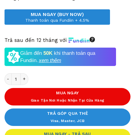
MUA NGAY (BUY NOW)
Thanh toán qua Fundiin + 4.5%
Trả sau đến 12 tháng với
Giảm đến
50K
khi thanh toán qua
Fundiin.
xem thêm
Số lượng
MUA NGAY
Giao Tận Nơi Hoặc Nhận Tại Cửa Hàng
TRẢ GÓP QUA THẺ
Visa, Master, JCB
MUA NGAY - TRẢ SAU