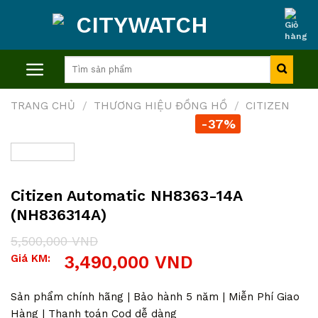
Skip
to
content
Tìm
kiếm:
TRANG CHỦ
/
THƯƠNG HIỆU ĐỒNG HỒ
/
CITIZEN
-37%
Citizen Automatic NH8363-14A
(NH836314A)
5,500,000
VND
Giá
Giá
Giá KM:
3,490,000
VND
gốc
hiện
là:
tại
5,500,000 VND.
là:
Sản phẩm chính hãng | Bảo hành 5 năm | Miễn Phí Giao
3,490,000 VND.
Hàng | Thanh toán Cod dễ dàng