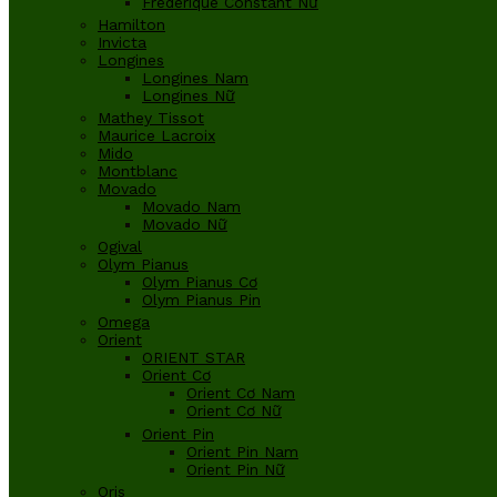
Frederique Constant Nữ
Hamilton
Invicta
Longines
Longines Nam
Longines Nữ
Mathey Tissot
Maurice Lacroix
Mido
Montblanc
Movado
Movado Nam
Movado Nữ
Ogival
Olym Pianus
Olym Pianus Cơ
Olym Pianus Pin
Omega
Orient
ORIENT STAR
Orient Cơ
Orient Cơ Nam
Orient Cơ Nữ
Orient Pin
Orient Pin Nam
Orient Pin Nữ
Oris