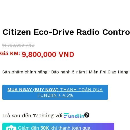
Citizen Eco-Drive Radio Cont
14,790,000
VND
Giá
Giá
Giá KM:
9,800,000
VND
gốc
hiện
là:
tại
14,790,000 VND.
là:
Sản phẩm chính hãng | Bảo hành 5 năm | Miễn Phí Giao Hàng
9,800,000 VND.
MUA NGAY (BUY NOW)
THANH TOÁN QUA
FUNDIIN + 4.5%
Trả sau đến 12 tháng với
Giảm đến
50K
khi thanh toán qua