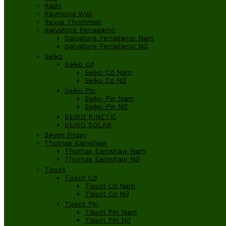
Rado
Raymond Weil
Revue Thommen
Salvatore Ferragamo
Salvatore Ferragamo Nam
Salvatore Ferragamo Nữ
Seiko
Seiko Cơ
Seiko Cơ Nam
Seiko Cơ Nữ
Seiko Pin
Seiko Pin Nam
Seiko Pin Nữ
SEIKO KINETIC
SEIKO SOLAR
Seven Friday
Thomas Earnshaw
Thomas Earnshaw Nam
Thomas Earnshaw Nữ
Tissot
Tissot Cơ
Tissot Cơ Nam
Tissot Cơ Nữ
Tissot Pin
Tissot Pin Nam
Tissot Pin Nữ