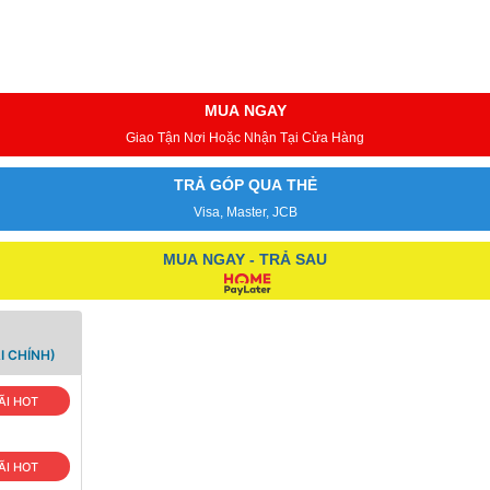
MUA NGAY
Giao Tận Nơi Hoặc Nhận Tại Cửa Hàng
TRẢ GÓP QUA THẺ
Visa, Master, JCB
MUA NGAY - TRẢ SAU
I CHÍNH)
ÃI HOT
ÃI HOT