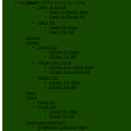
Chưa có sản phẩm trong giỏ hàng.
Casio
Casio G-Shock
Casio G-Shock Nam
Casio G-Shock Nữ
Casio Pin
Casio Pin Nam
Casio Pin Nữ
Certina
Citizen
Citizen Cơ
Citizen Cơ Nam
Citizen Cơ Nữ
Citizen Eco-Drive
Citizen Eco-Drive Nam
Citizen Eco-Drive Nữ
Citizen Pin
Citizen Pin Nam
Citizen Pin Nữ
Edox
Fossil
Fossil Cơ
Fossil Pin
Fossil Pin Nam
Fossil Pin Nữ
Frederique Constant
Frederique Constant Nam