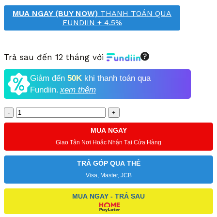
MUA NGAY (BUY NOW)
THANH TOÁN QUA
FUNDIIN + 4.5%
Trả sau đến 12 tháng với
Giảm đến
50K
khi thanh toán qua
Fundiin.
xem thêm
Số
lượng
MUA NGAY
Giao Tận Nơi Hoặc Nhận Tại Cửa Hàng
TRẢ GÓP QUA THẺ
Visa, Master, JCB
MUA NGAY - TRẢ SAU