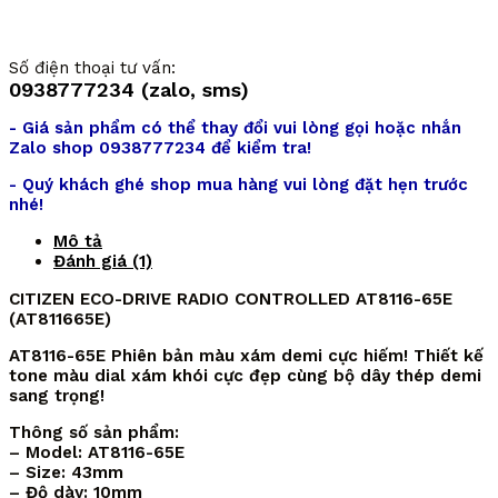
Số điện thoại tư vấn:
0938777234 (zalo, sms)
- Giá sản phẩm có thể thay đổi vui lòng gọi hoặc nhắn
Zalo shop 0938777234 để kiểm tra!
- Quý khách ghé shop mua hàng vui lòng đặt hẹn trước
nhé!
Mô tả
Đánh giá (1)
CITIZEN ECO-DRIVE RADIO CONTROLLED AT8116-65E
(AT811665E)
AT8116-65E Phiên bản màu xám demi cực hiếm! Thiết kế
tone màu dial xám khói cực đẹp cùng bộ dây thép demi
sang trọng!
Thông số sản phẩm:
– Model: AT8116-65E
– Size: 43mm
– Độ dày: 10mm