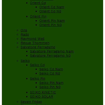
Orient Cơ
Orient Cơ Nam
Orient Cơ Nữ
Orient Pin
Orient Pin Nam
Orient Pin Nữ
Oris
Rado
Raymond Weil
Revue Thommen
Salvatore Ferragamo
Salvatore Ferragamo Nam
Salvatore Ferragamo Nữ
Seiko
Seiko Cơ
Seiko Cơ Nam
Seiko Cơ Nữ
Seiko Pin
Seiko Pin Nam
Seiko Pin Nữ
SEIKO KINETIC
SEIKO SOLAR
Seven Friday