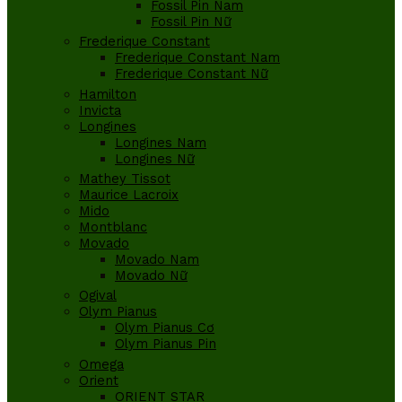
Fossil Pin Nam
Fossil Pin Nữ
Frederique Constant
Frederique Constant Nam
Frederique Constant Nữ
Hamilton
Invicta
Longines
Longines Nam
Longines Nữ
Mathey Tissot
Maurice Lacroix
Mido
Montblanc
Movado
Movado Nam
Movado Nữ
Ogival
Olym Pianus
Olym Pianus Cơ
Olym Pianus Pin
Omega
Orient
ORIENT STAR