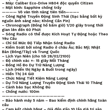
– Máy: Caliber Eco-Drive H804 độc quyền Citizen
– Mặt kính: Sapphire chống trầy
———— Vô vàn tính năng tiên tiến———–
– Công Nghệ Truyền Động Sinh Thái (Sạc bằng bất kỳ
nguồn ánh sáng nào; Không Cần Pin)
– Chronograph (Đồng hồ bấm giờ) 1/20 giây trong thời
gian lên đến 60 Phút
– Sóng Radio có thể được Kích Hoạt Tự Động hoặc Theo
Yêu Cầu
– Chỉ Số Mức Độ Tiếp Nhận Sóng Radio
– Kiểm Soát bởi sóng Radio ở châu Âu; Bắc Mỹ; Nhật
Bản (Đông/Tây) và Trung Quốc
– Lịch Vạn Niên (cho tới 28/02/2100)
– Độ chính xác +- 15 giây Mỗi Tháng
– Đồng Hồ Đo Dự Trữ Năng Lượng
– Lịch (Hiển thị Ngày & Buổi trong ngày)
– Hiển Thị 24 Giờ
– Chức Năng Tiết Kiệm Năng Lượng
– Dự Trữ Năng Lượng Truyền Động Sinh Thái 10 Tháng
– Cảnh báo Sạc Không Đủ
– Chống nước: 100m
—————————————————
– Bảo hành máy 5 năm – Bao kiểm định chính hãng toàn
cầu
– Cam kết chính hãng – Giả đền gấp 10 lần giá trị sản