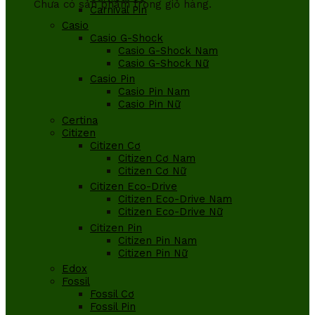
Chưa có sản phẩm trong giỏ hàng.
Carnival Pin
Casio
Casio G-Shock
Casio G-Shock Nam
Casio G-Shock Nữ
Casio Pin
Casio Pin Nam
Casio Pin Nữ
Certina
Citizen
Citizen Cơ
Citizen Cơ Nam
Citizen Cơ Nữ
Citizen Eco-Drive
Citizen Eco-Drive Nam
Citizen Eco-Drive Nữ
Citizen Pin
Citizen Pin Nam
Citizen Pin Nữ
Edox
Fossil
Fossil Cơ
Fossil Pin