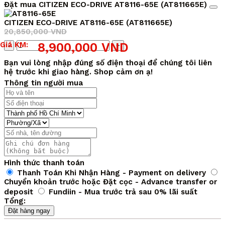
Đặt mua CITIZEN ECO-DRIVE AT8116-65E (AT811665E)
CITIZEN ECO-DRIVE AT8116-65E (AT811665E)
20,850,000
VND
Giá
Giá
Số
Giá KM:
8,900,000
VND
gốc
hiện
lượng
là:
tại
Bạn vui lòng nhập đúng số điện thoại để chúng tôi liên
20,850,000 VND.
là:
hệ trước khi giao hàng. Shop cảm ơn ạ!
8,900,000 VND.
Thông tin người mua
Hình thức thanh toán
Thanh Toán Khi Nhận Hàng - Payment on delivery
Chuyển khoản trước hoặc Đặt cọc - Advance transfer or
deposit
Fundiin - Mua trước trả sau 0% lãi suất
Tổng:
Đặt hàng ngay