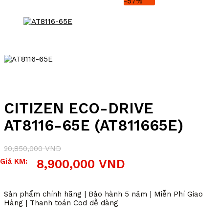
-57%
CITIZEN ECO-DRIVE
AT8116-65E (AT811665E)
20,850,000
VND
Giá
Giá
Giá KM:
8,900,000
VND
gốc
hiện
là:
tại
20,850,000 VND.
là:
Sản phẩm chính hãng | Bảo hành 5 năm | Miễn Phí Giao
8,900,000 VND.
Hàng | Thanh toán Cod dễ dàng