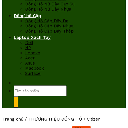
Đồng Hồ Nữ Dây Cao Su
Đồng Hồ Nữ Dây Nhựa
Đồng hồ Cặp
Đồng Hồ Cặp Dây Da
Đồng Hồ Cặp Dây Nhựa
Đồng Hồ Cặp Dây Thép
Laptop Xách Tay
Dell
HP
Lenovo
Acer
Asus
Macbook
Surface
Tìm
kiếm:
Trang chủ
/
THƯƠNG HIỆU ĐỒNG HỒ
/
Citizen