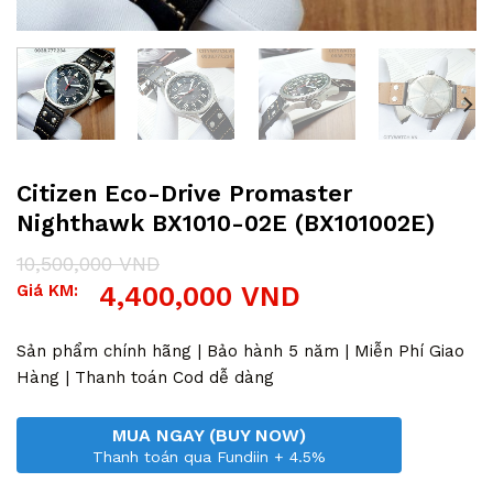
Citizen Eco-Drive Promaster
Nighthawk BX1010-02E (BX101002E)
10,500,000
VND
Giá
Giá
Giá KM:
4,400,000
VND
gốc
hiện
là:
tại
10,500,000 VND.
là:
Sản phẩm chính hãng | Bảo hành 5 năm | Miễn Phí Giao
4,400,000 VND.
Hàng | Thanh toán Cod dễ dàng
MUA NGAY (BUY NOW)
Thanh toán qua Fundiin + 4.5%