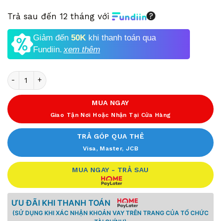
Trả sau đến 12 tháng với
Giảm đến
50K
khi thanh toán qua
Fundiin.
xem thêm
Số lượng
MUA NGAY
Giao Tận Nơi Hoặc Nhận Tại Cửa Hàng
TRẢ GÓP QUA THẺ
Visa, Master, JCB
MUA NGAY - TRẢ SAU
ƯU ĐÃI KHI THANH TOÁN
(SỬ DỤNG KHI XÁC NHẬN KHOẢN VAY TRÊN TRANG CỦA TỔ CHỨC