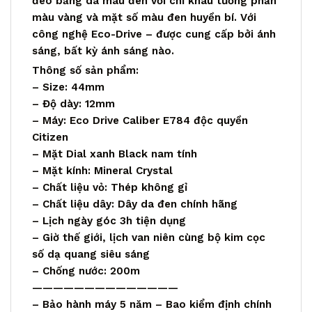
đeo bằng da màu đen với chỉ khâu tương phản
màu vàng và mặt số màu đen huyền bí. Với
công nghệ Eco-Drive – được cung cấp bởi ánh
sáng, bất kỳ ánh sáng nào.
Thông số sản phẩm:
– Size: 44mm
– Độ dày: 12mm
– Máy: Eco Drive Caliber E784 độc quyền
Citizen
– Mặt Dial xanh Black nam tính
– Mặt kính: Mineral Crystal
– Chất liệu vỏ: Thép không gỉ
– Chất liệu dây: Dây da đen chính hãng
– Lịch ngày góc 3h tiện dụng
– Giờ thế giới, lịch van niên cùng bộ kim cọc
số dạ quang siêu sáng
– Chống nước: 200m
——————————————
– Bảo hành máy 5 năm – Bao kiểm định chính