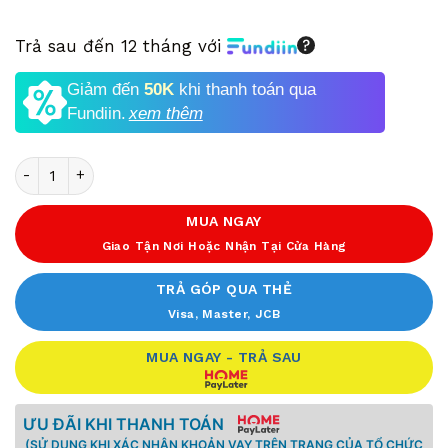
Trả sau đến 12 tháng với
Giảm đến
50K
khi thanh toán qua
Fundiin.
xem thêm
Số lượng
MUA NGAY
Giao Tận Nơi Hoặc Nhận Tại Cửa Hàng
TRẢ GÓP QUA THẺ
Visa, Master, JCB
MUA NGAY - TRẢ SAU
ƯU ĐÃI KHI THANH TOÁN
(SỬ DỤNG KHI XÁC NHẬN KHOẢN VAY TRÊN TRANG CỦA TỔ CHỨC