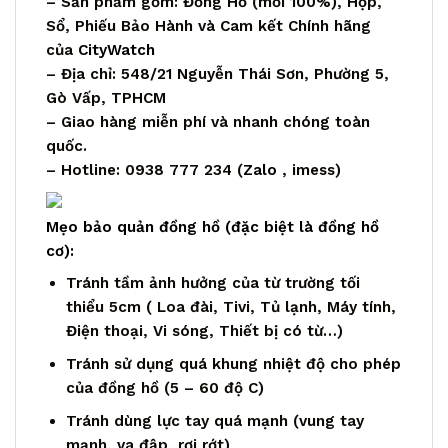
– Sản phẩm gồm: Đồng Hồ (mới 100%), Hộp,
Sổ, Phiếu Bảo Hành và Cam kết Chính hãng
của
CityWatch
– Địa chỉ: 548/21 Nguyễn Thái Sơn, Phường 5,
Gò Vấp, TPHCM
– Giao hàng miễn phí và nhanh chóng toàn
quốc.
– Hotline: 0938 777 234 (
Zalo
, imess)
Mẹo bảo quản đồng hồ (đặc biệt là đồng hồ
cơ):
Tránh tầm ảnh hưởng của từ trường tối
thiểu 5cm ( Loa đài, Tivi, Tủ lạnh, Máy tính,
Điện thoại, Vi sóng, Thiết bị có từ…)
Tránh sử dụng quá khung nhiệt độ cho phép
của đồng hồ (5 – 60 độ C)
Tránh dùng lực tay quá mạnh (vung tay
mạnh, va đập, rơi rớt)