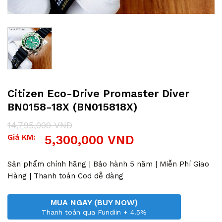
Citizen Eco-Drive Promaster Diver
BN0158-18X (BN015818X)
14,795,000
VND
Giá
Giá
Giá KM:
5,300,000
VND
gốc
hiện
là:
tại
14,795,000 VND.
là:
Sản phẩm chính hãng | Bảo hành 5 năm | Miễn Phí Giao
5,300,000 VND.
Hàng | Thanh toán Cod dễ dàng
MUA NGAY (BUY NOW)
Thanh toán qua Fundiin + 4.5%