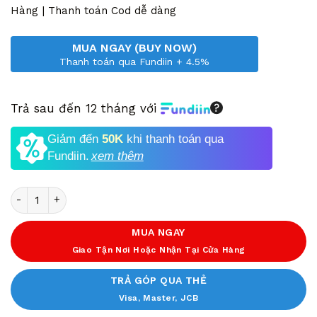
6,750,000 VND.
Hàng | Thanh toán Cod dễ dàng
MUA NGAY (BUY NOW)
Thanh toán qua Fundiin + 4.5%
Trả sau đến 12 tháng với
Giảm đến
50K
khi thanh toán qua
Fundiin.
xem thêm
Số lượng
MUA NGAY
Giao Tận Nơi Hoặc Nhận Tại Cửa Hàng
TRẢ GÓP QUA THẺ
Visa, Master, JCB