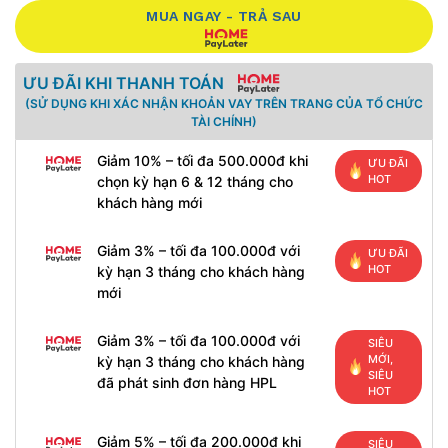
MUA NGAY - TRẢ SAU
ƯU ĐÃI KHI THANH TOÁN
(SỬ DỤNG KHI XÁC NHẬN KHOẢN VAY TRÊN TRANG CỦA TỔ CHỨC
TÀI CHÍNH)
Giảm 10% – tối đa 500.000đ khi
ƯU ĐÃI
HOT
chọn kỳ hạn 6 & 12 tháng cho
khách hàng mới
Giảm 3% – tối đa 100.000đ với
ƯU ĐÃI
HOT
kỳ hạn 3 tháng cho khách hàng
mới
Giảm 3% – tối đa 100.000đ với
SIÊU
MỚI,
kỳ hạn 3 tháng cho khách hàng
SIÊU
đã phát sinh đơn hàng HPL
HOT
Giảm 5% – tối đa 200.000đ khi
SIÊU