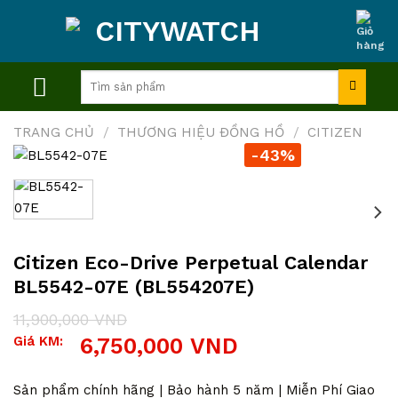
Skip
to
content
Tìm
kiếm:
TRANG CHỦ
/
THƯƠNG HIỆU ĐỒNG HỒ
/
CITIZEN
-43%
Citizen Eco-Drive Perpetual Calendar
BL5542-07E (BL554207E)
11,900,000
VND
Giá
Giá
Giá KM:
6,750,000
VND
gốc
hiện
là:
tại
11,900,000 VND.
là:
Sản phẩm chính hãng | Bảo hành 5 năm | Miễn Phí Giao