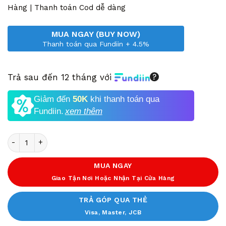
2,690,000 VND.
Hàng | Thanh toán Cod dễ dàng
MUA NGAY (BUY NOW)
Thanh toán qua Fundiin + 4.5%
Trả sau đến 12 tháng với
Giảm đến
50K
khi thanh toán qua
Fundiin.
xem thêm
Số lượng
MUA NGAY
Giao Tận Nơi Hoặc Nhận Tại Cửa Hàng
TRẢ GÓP QUA THẺ
Visa, Master, JCB