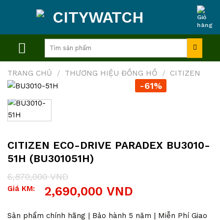
Skip
to
content
Tìm
kiếm:
TRANG CHỦ
/
THƯƠNG HIỆU ĐỒNG HỒ
/
CITIZEN
-61%
CITIZEN ECO-DRIVE PARADEX BU3010-
51H (BU301051H)
6,870,000
VND
Giá
Giá
Giá KM:
2,690,000
VND
gốc
hiện
là:
tại
6,870,000 VND.
là:
Sản phẩm chính hãng | Bảo hành 5 năm | Miễn Phí Giao