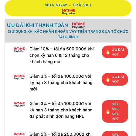
MUA NGAY - TRẢ SAU
ƯU ĐÃI KHI THANH TOÁN
(SỬ DỤNG KHI XÁC NHẬN KHOẢN VAY TRÊN TRANG CỦA TỔ CHỨC
TÀI CHÍNH)
Giảm 10% – tối đa 500.000đ khi
ƯU ĐÃI
HOT
chọn kỳ hạn 6 & 12 tháng cho
khách hàng mới
Giảm 3% – tối đa 100.000đ với
ƯU ĐÃI
HOT
kỳ hạn 3 tháng cho khách hàng
mới
Giảm 3% – tối đa 100.000đ với
SIÊU
MỚI,
kỳ hạn 3 tháng cho khách hàng
SIÊU
đã phát sinh đơn hàng HPL
HOT
Giảm 5% – tối đa 200.000đ khi
SIÊU