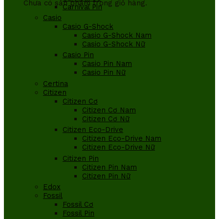
Chưa có sản phẩm trong giỏ hàng.
Carnival Pin
Casio
Casio G-Shock
Casio G-Shock Nam
Casio G-Shock Nữ
Casio Pin
Casio Pin Nam
Casio Pin Nữ
Certina
Citizen
Citizen Cơ
Citizen Cơ Nam
Citizen Cơ Nữ
Citizen Eco-Drive
Citizen Eco-Drive Nam
Citizen Eco-Drive Nữ
Citizen Pin
Citizen Pin Nam
Citizen Pin Nữ
Edox
Fossil
Fossil Cơ
Fossil Pin