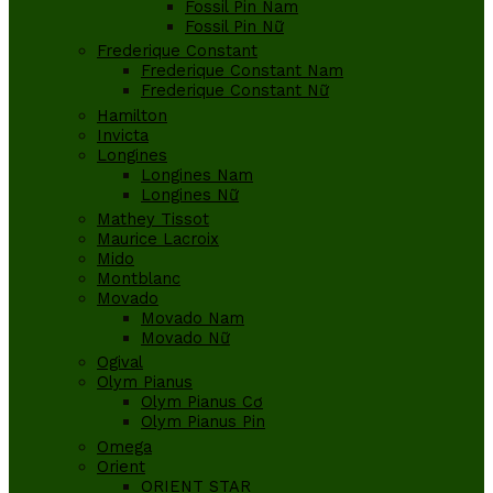
Fossil Pin Nam
Fossil Pin Nữ
Frederique Constant
Frederique Constant Nam
Frederique Constant Nữ
Hamilton
Invicta
Longines
Longines Nam
Longines Nữ
Mathey Tissot
Maurice Lacroix
Mido
Montblanc
Movado
Movado Nam
Movado Nữ
Ogival
Olym Pianus
Olym Pianus Cơ
Olym Pianus Pin
Omega
Orient
ORIENT STAR