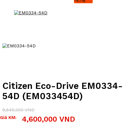
-47%
Citizen Eco-Drive EM0334-
54D (EM033454D)
8,645,000
VND
Giá
Giá
Giá KM:
4,600,000
VND
gốc
hiện
là:
tại