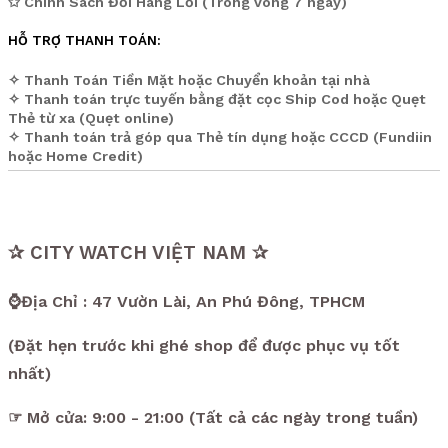
✩ Chính Sách Đổi Hàng Lỗi (Trong vòng 7 ngày)
HỖ TRỢ THANH TOÁN:
✧ Thanh Toán Tiền Mặt hoặc Chuyển khoản tại nhà
✧ Thanh toán trực tuyến bằng đặt cọc Ship Cod hoặc Quẹt
Thẻ từ xa (Quẹt online)
✧ Thanh toán trả góp qua Thẻ tín dụng hoặc CCCD (Fundiin
hoặc Home Credit)
✰ CITY WATCH VIỆT NAM ✰
⌚Địa Chỉ : 47 Vườn Lài, An Phú Đông, TPHCM
(Đặt hẹn trước khi ghé shop để được phục vụ tốt
nhất)
☞ Mở cửa: 9:00 - 21:00 (Tất cả các ngày trong tuần)