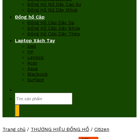
Đồng Hồ Nữ Dây Cao Su
Đồng Hồ Nữ Dây Nhựa
Đồng hồ Cặp
Đồng Hồ Cặp Dây Da
Đồng Hồ Cặp Dây Nhựa
Đồng Hồ Cặp Dây Thép
Laptop Xách Tay
Dell
HP
Lenovo
Acer
Asus
Macbook
Surface
Tìm
kiếm:
Trang chủ
/
THƯƠNG HIỆU ĐỒNG HỒ
/
Citizen