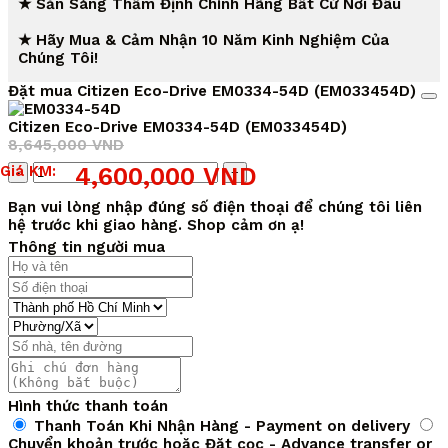
★ Sẵn Sàng Thẩm Định Chính Hãng Bất Cứ Nơi Đâu
★ Hãy Mua & Cảm Nhận 10 Năm Kinh Nghiệm Của
Chúng Tôi!
Đặt mua Citizen Eco-Drive EM0334-54D (EM033454D)
Citizen Eco-Drive EM0334-54D (EM033454D)
8,645,000
VND
Giá
Giá
Số
Giá KM:
4,600,000
VND
gốc
hiện
lượng
là:
tại
Bạn vui lòng nhập đúng số điện thoại để chúng tôi liên
8,645,000 VND.
là:
hệ trước khi giao hàng. Shop cảm ơn ạ!
4,600,000 VND.
Thông tin người mua
Hình thức thanh toán
Thanh Toán Khi Nhận Hàng - Payment on delivery
Chuyển khoản trước hoặc Đặt cọc - Advance transfer or