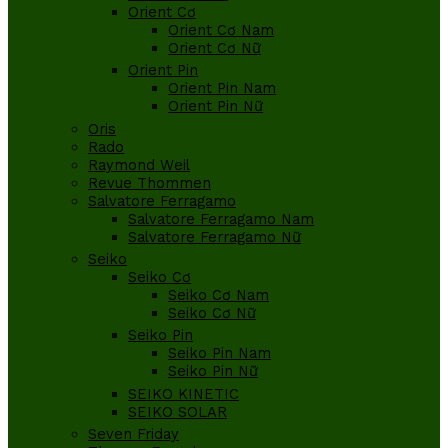
Orient Cơ
Orient Cơ Nam
Orient Cơ Nữ
Orient Pin
Orient Pin Nam
Orient Pin Nữ
Oris
Rado
Raymond Weil
Revue Thommen
Salvatore Ferragamo
Salvatore Ferragamo Nam
Salvatore Ferragamo Nữ
Seiko
Seiko Cơ
Seiko Cơ Nam
Seiko Cơ Nữ
Seiko Pin
Seiko Pin Nam
Seiko Pin Nữ
SEIKO KINETIC
SEIKO SOLAR
Seven Friday