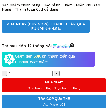
8,645,000 VND.
là:
Sản phẩm chính hãng | Bảo hành 5 năm | Miễn Phí Giao
4,600,000 VND.
Hàng | Thanh toán Cod dễ dàng
MUA NGAY (BUY NOW)
THANH TOÁN QUA
FUNDIIN + 4.5%
Trả sau đến 12 tháng với
Giảm đến
50K
khi thanh toán qua
Fundiin.
xem thêm
Số
lượng
MUA NGAY
Giao Tận Nơi Hoặc Nhận Tại Cửa Hàng
TRẢ GÓP QUA THẺ
Visa, Master, JCB