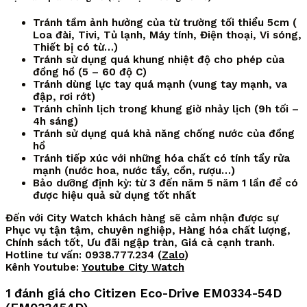
Tránh tầm ảnh hưởng của từ trường tối thiểu 5cm (
Loa đài, Tivi, Tủ lạnh, Máy tính, Điện thoại, Vi sóng,
Thiết bị có từ…)
Tránh sử dụng quá khung nhiệt độ cho phép của
đồng hồ (5 – 60 độ C)
Tránh dùng lực tay quá mạnh (vung tay mạnh, va
đập, rơi rớt)
Tránh chỉnh lịch trong khung giờ nhảy lịch (9h tối –
4h sáng)
Tránh sử dụng quá khả năng chống nước của đồng
hồ
Tránh tiếp xúc với những hóa chất có tính tẩy rửa
mạnh (nước hoa, nước tẩy, cồn, rượu…)
Bảo dưỡng định kỳ: từ 3 đến năm 5 năm 1 lần để có
được hiệu quả sử dụng tốt nhất
Đến với City Watch khách hàng sẽ cảm nhận được sự
Phục vụ tận tậm, chuyên nghiệp, Hàng hóa chất lượng,
Chính sách tốt, Ưu đãi ngập tràn, Giá cả cạnh tranh.
Hotline tư vấn: 0938.777.234 (
Zalo
)
Kênh Youtube:
Youtube City Watch
1 đánh giá cho
Citizen Eco-Drive EM0334-54D