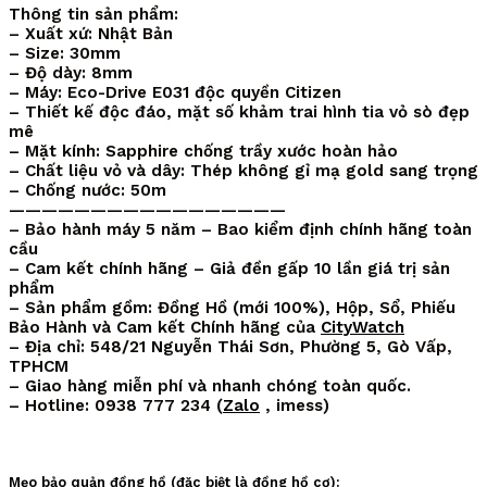
Thông tin sản phẩm:
– Xuất xứ: Nhật Bản
– Size: 30mm
– Độ dày: 8mm
– Máy: Eco-Drive E031 độc quyền Citizen
– Thiết kế độc đáo, mặt số khảm trai hình tia vỏ sò đẹp
mê
– Mặt kính: Sapphire chống trầy xước hoàn hảo
– Chất liệu vỏ và dây: Thép không gỉ mạ gold sang trọng
– Chống nước: 50m
—————————————————
– Bảo hành máy 5 năm – Bao kiểm định chính hãng toàn
cầu
– Cam kết chính hãng – Giả đền gấp 10 lần giá trị sản
phẩm
– Sản phẩm gồm: Đồng Hồ (mới 100%), Hộp, Sổ, Phiếu
Bảo Hành và Cam kết Chính hãng của
CityWatch
– Địa chỉ: 548/21 Nguyễn Thái Sơn, Phường 5, Gò Vấp,
TPHCM
– Giao hàng miễn phí và nhanh chóng toàn quốc.
– Hotline: 0938 777 234 (
Zalo
, imess)
Mẹo bảo quản đồng hồ (đặc biệt là đồng hồ cơ):