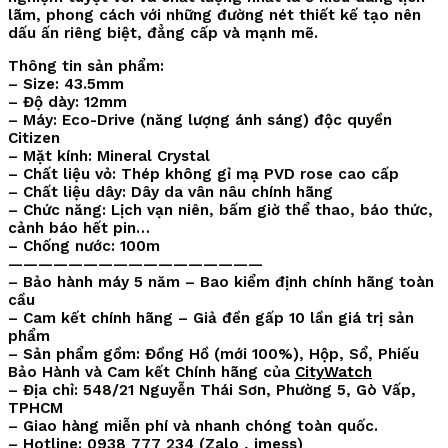
lãm, phong cách với những đường nét thiết kế tạo nên
dấu ấn riêng biệt, đẳng cấp và mạnh mẽ.
Thông tin sản phẩm:
– Size: 43.5mm
– Độ dày: 12mm
– Máy: Eco-Drive (năng lượng ánh sáng) độc quyền
Citizen
– Mặt kính: Mineral Crystal
– Chất liệu vỏ: Thép không gỉ mạ PVD rose cao cấp
– Chất liệu dây: Dây da vân nâu chính hãng
– Chức năng: Lịch vạn niên, bấm giờ thể thao, báo thức,
cảnh báo hết pin…
– Chống nước: 100m
—————————————————
– Bảo hành máy 5 năm – Bao kiểm định chính hãng toàn
cầu
– Cam kết chính hãng – Giả đền gấp 10 lần giá trị sản
phẩm
– Sản phẩm gồm: Đồng Hồ (mới 100%), Hộp, Sổ, Phiếu
Bảo Hành và Cam kết Chính hãng của
CityWatch
– Địa chỉ: 548/21 Nguyễn Thái Sơn, Phường 5, Gò Vấp,
TPHCM
– Giao hàng miễn phí và nhanh chóng toàn quốc.
– Hotline: 0938 777 234 (
Zalo
, imess)