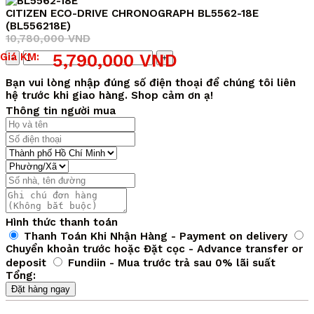
CITIZEN ECO-DRIVE CHRONOGRAPH BL5562-18E
(BL556218E)
10,780,000
VND
Giá
Giá
Số
Giá KM:
5,790,000
VND
gốc
hiện
lượng
là:
tại
Bạn vui lòng nhập đúng số điện thoại để chúng tôi liên
10,780,000 VND.
là:
hệ trước khi giao hàng. Shop cảm ơn ạ!
5,790,000 VND.
Thông tin người mua
Hình thức thanh toán
Thanh Toán Khi Nhận Hàng - Payment on delivery
Chuyển khoản trước hoặc Đặt cọc - Advance transfer or
deposit
Fundiin - Mua trước trả sau 0% lãi suất
Tổng:
Đặt hàng ngay