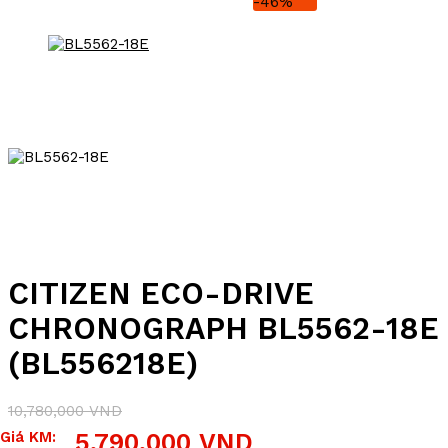
-46%
CITIZEN ECO-DRIVE
CHRONOGRAPH BL5562-18E
(BL556218E)
10,780,000
VND
Giá
Giá
Giá KM:
5,790,000
VND