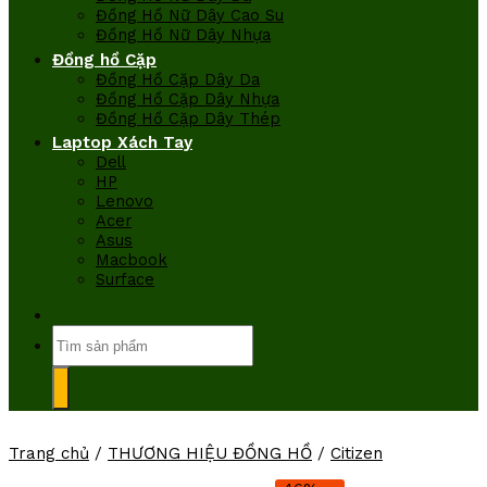
Đồng Hồ Nữ Dây Cao Su
Đồng Hồ Nữ Dây Nhựa
Đồng hồ Cặp
Đồng Hồ Cặp Dây Da
Đồng Hồ Cặp Dây Nhựa
Đồng Hồ Cặp Dây Thép
Laptop Xách Tay
Dell
HP
Lenovo
Acer
Asus
Macbook
Surface
Tìm
kiếm:
Trang chủ
/
THƯƠNG HIỆU ĐỒNG HỒ
/
Citizen