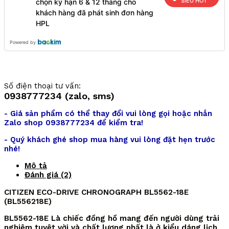
SIÊU HOT
chọn kỳ hạn 6 & 12 tháng cho
khách hàng đã phát sinh đơn hàng
HPL
Powered by
Số điện thoại tư vấn:
0938777234 (zalo, sms)
- Giá sản phẩm có thể thay đổi vui lòng gọi hoặc nhắn
Zalo shop 0938777234 để kiểm tra!
- Quý khách ghé shop mua hàng vui lòng đặt hẹn trước
nhé!
Mô tả
Đánh giá (2)
CITIZEN ECO-DRIVE CHRONOGRAPH BL5562-18E
(BL556218E)
BL5562-18E Là chiếc đồng hồ mang đến người dùng trải
nghiệm tuyệt vời và chất lượng nhất là ở kiểu dáng lịch