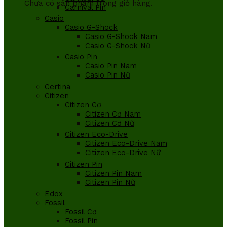
Chưa có sản phẩm trong giỏ hàng.
Carnival Pin
Casio
Casio G-Shock
Casio G-Shock Nam
Casio G-Shock Nữ
Casio Pin
Casio Pin Nam
Casio Pin Nữ
Certina
Citizen
Citizen Cơ
Citizen Cơ Nam
Citizen Cơ Nữ
Citizen Eco-Drive
Citizen Eco-Drive Nam
Citizen Eco-Drive Nữ
Citizen Pin
Citizen Pin Nam
Citizen Pin Nữ
Edox
Fossil
Fossil Cơ
Fossil Pin