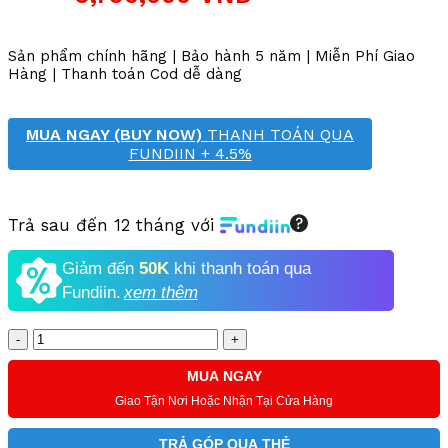
gốc
hiện
là:
tại
10,780,000 VND.
là:
Sản phẩm chính hãng | Bảo hành 5 năm | Miễn Phí Giao
5,790,000 VND.
Hàng | Thanh toán Cod dễ dàng
MUA NGAY (BUY NOW)
THANH TOÁN QUA
FUNDIIN + 4.5%
Trả sau đến 12 tháng với
Giảm đến
50K
khi thanh toán qua
Fundiin.
xem thêm
Số
lượng
MUA NGAY
Giao Tận Nơi Hoặc Nhận Tại Cửa Hàng
TRẢ GÓP QUA THẺ