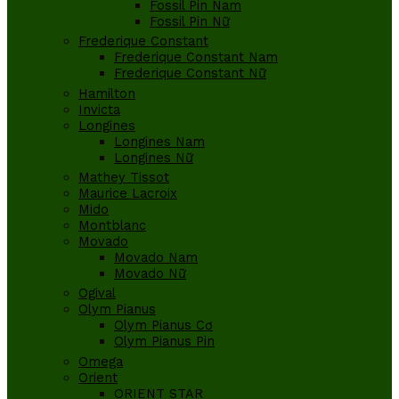
Fossil Pin Nam
Fossil Pin Nữ
Frederique Constant
Frederique Constant Nam
Frederique Constant Nữ
Hamilton
Invicta
Longines
Longines Nam
Longines Nữ
Mathey Tissot
Maurice Lacroix
Mido
Montblanc
Movado
Movado Nam
Movado Nữ
Ogival
Olym Pianus
Olym Pianus Cơ
Olym Pianus Pin
Omega
Orient
ORIENT STAR