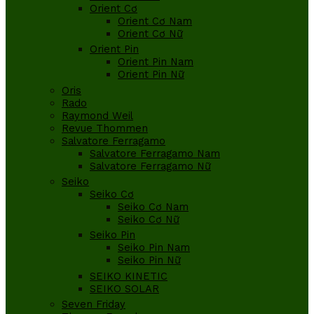
Orient Cơ
Orient Cơ Nam
Orient Cơ Nữ
Orient Pin
Orient Pin Nam
Orient Pin Nữ
Oris
Rado
Raymond Weil
Revue Thommen
Salvatore Ferragamo
Salvatore Ferragamo Nam
Salvatore Ferragamo Nữ
Seiko
Seiko Cơ
Seiko Cơ Nam
Seiko Cơ Nữ
Seiko Pin
Seiko Pin Nam
Seiko Pin Nữ
SEIKO KINETIC
SEIKO SOLAR
Seven Friday