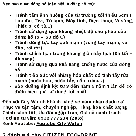
Mẹo bảo quản đồng hồ (đặc biệt là đồng hồ cơ):
Tránh tầm ảnh hưởng của từ trường tối thiểu 5cm (
Loa đài, Tivi, Tủ lạnh, Máy tính, Điện thoại, Vi sóng,
Thiết bị có từ…)
Tránh sử dụng quá khung nhiệt độ cho phép của
đồng hồ (5 – 60 độ C)
Tránh dùng lực tay quá mạnh (vung tay mạnh, va
đập, rơi rớt)
Tránh chỉnh lịch trong khung giờ nhảy lịch (9h tối –
4h sáng)
Tránh sử dụng quá khả năng chống nước của đồng
hồ
Tránh tiếp xúc với những hóa chất có tính tẩy rửa
mạnh (nước hoa, nước tẩy, cồn, rượu…)
Bảo dưỡng định kỳ: từ 3 đến năm 5 năm 1 lần để có
được hiệu quả sử dụng tốt nhất
Đến với City Watch khách hàng sẽ cảm nhận được sự
Phục vụ tận tậm, chuyên nghiệp, Hàng hóa chất lượng,
Chính sách tốt, Ưu đãi ngập tràn, Giá cả cạnh tranh.
Hotline tư vấn: 0938.777.234 (
Zalo
)
Kênh Youtube:
Youtube City Watch
2 đánh giá cho
CITIZEN ECO-DRIVE