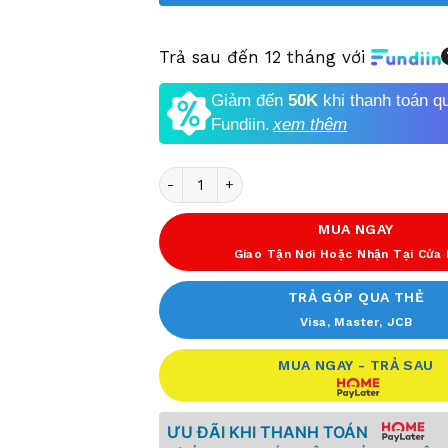
Trả sau đến 12 tháng với
Giảm đến
50K
khi thanh toán q
Fundiin.
xem thêm
Số lượng
MUA NGAY
Giao Tận Nơi Hoặc Nhận Tại Cửa
TRẢ GÓP QUA THẺ
Visa, Master, JCB
MUA NGAY - TRẢ SAU
ƯU ĐÃI KHI THANH TOÁN