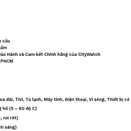
n cầu
phẩm
Bảo Hành và Cam kết Chính hãng của
CityWatch
 TPHCM
 đài, Tivi, Tủ lạnh, Máy tính, Điện thoại, Vi sóng, Thiết bị có
 hồ (5 – 60 độ C)
 rơi rớt)
4h sáng)