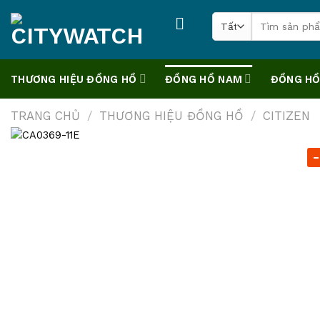
Skip
Tìm
to
kiếm:
content
THƯƠNG HIỆU ĐỒNG HỒ
ĐỒNG HỒ NAM
ĐỒNG HỒ
TRANG CHỦ
/
THƯƠNG HIỆU ĐỒNG HỒ
/
CITIZEN