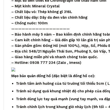
– Mặt số đen thiết kế Chronograph thể thao nam tính
– Mặt kính: Mineral Crystal
– Chất liệu vỏ: Thép không gỉ 316L
– Chất liệu dây: Dây da đen vân chính hãng
– Chống nước: 100m
—————————————————
– Bảo hành máy 5 năm – Bao kiểm định chính hãng toà
– Cam kết chính hãng – Giả đền gấp 10 lần giá trị sản 
– Sản phẩm gồm: Đồng Hồ (mới 100%), Hộp, Sổ, Phiếu 
– Địa chỉ: 548/21 Nguyễn Thái Sơn, Phường 5, Gò Vấp,
– Giao hàng miễn phí và nhanh chóng toàn quốc.
– Hotline: 0938 777 234 (
Zalo
, imess)
Mẹo bảo quản đồng hồ (đặc biệt là đồng hồ cơ):
Tránh tầm ảnh hưởng của từ trường tối thiểu 5cm ( Loa
Tránh sử dụng quá khung nhiệt độ cho phép của đồng
Tránh dùng lực tay quá mạnh (vung tay mạnh, va đập,
Tránh chỉnh lịch trong khung giờ nhảy lịch (9h tối – 