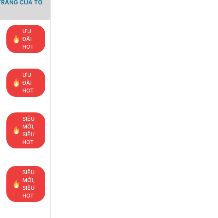
TRANG CỦA TỔ
ƯU
ĐÃI
HOT
ƯU
ĐÃI
HOT
SIÊU
MỚI,
SIÊU
HOT
SIÊU
MỚI,
SIÊU
HOT