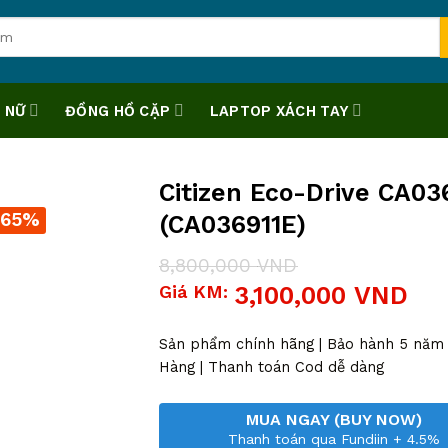
 NỮ
ĐỒNG HỒ CẶP
LAPTOP XÁCH TAY
Citizen Eco-Drive CA03
-65%
(CA036911E)
8,800,000
VND
Giá
Giá
Giá KM:
3,100,000
VND
gốc
hiện
là:
tại
8,800,000 VND.
là:
Sản phẩm chính hãng | Bảo hành 5 năm |
3,100,000 VND.
Hàng | Thanh toán Cod dễ dàng
MUA NGAY (BUY NOW)
Thanh toán qua Fundiin + 4.5%