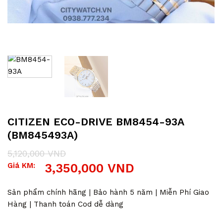
CITIZEN ECO-DRIVE BM8454-93A
(BM845493A)
5,120,000
VND
Giá
Giá
Giá KM:
3,350,000
VND
gốc
hiện
là:
tại
5,120,000 VND.
là:
Sản phẩm chính hãng | Bảo hành 5 năm | Miễn Phí Giao
3,350,000 VND.
Hàng | Thanh toán Cod dễ dàng