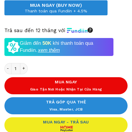
MUA NGAY (BUY NOW)
Thanh toán qua Fundiin + 4.5%
Trả sau đến 12 tháng với
Giảm đến
50K
khi thanh toán qua
Fundiin.
xem thêm
Số lượng
MUA NGAY
Giao Tận Nơi Hoặc Nhận Tại Cửa Hàng
TRẢ GÓP QUA THẺ
Visa, Master, JCB
MUA NGAY - TRẢ SAU