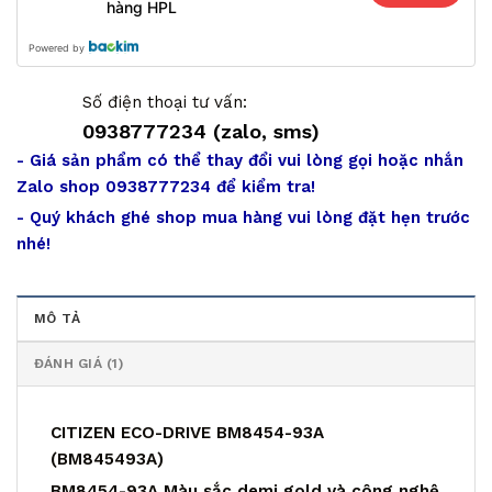
hàng HPL
Powered by
Số điện thoại tư vấn:
0938777234 (zalo, sms)
- Giá sản phẩm có thể thay đổi vui lòng gọi hoặc nhắn
Zalo shop 0938777234 để kiểm tra!
- Quý khách ghé shop mua hàng vui lòng đặt hẹn trước
nhé!
MÔ TẢ
ĐÁNH GIÁ (1)
CITIZEN ECO-DRIVE BM8454-93A
(BM845493A)
BM8454-93A Màu sắc demi gold và công nghệ