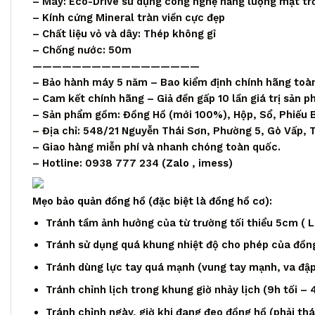
– Máy: Eco-Drive sử dụng công nghệ năng lượng mặt trời
– Kính cứng Mineral tràn viền cực đẹp
– Chất liệu vỏ và dây: Thép không gỉ
– Chống nước: 50m
—————————————————
– Bảo hành máy 5 năm – Bao kiểm định chính hãng toà
– Cam kết chính hãng – Giả đền gấp 10 lần giá trị sản 
– Sản phẩm gồm: Đồng Hồ (mới 100%), Hộp, Sổ, Phiếu 
– Địa chỉ: 548/21 Nguyễn Thái Sơn, Phường 5, Gò Vấp,
– Giao hàng miễn phí và nhanh chóng toàn quốc.
– Hotline: 0938 777 234 (
Zalo
, imess)
Mẹo bảo quản đồng hồ (đặc biệt là đồng hồ cơ):
Tránh tầm ảnh hưởng của từ trường tối thiểu 5cm ( Loa
Tránh sử dụng quá khung nhiệt độ cho phép của đồng
Tránh dùng lực tay quá mạnh (vung tay mạnh, va đập,
Tránh chỉnh lịch trong khung giờ nhảy lịch (9h tối – 
Tránh chỉnh ngày, giờ khi đang đeo đồng hồ (phải th