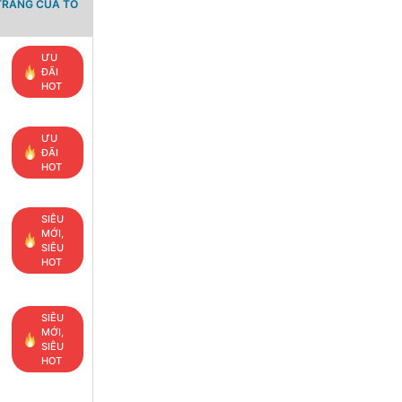
TRANG CỦA TỔ
ƯU
ĐÃI
HOT
ƯU
ĐÃI
HOT
SIÊU
MỚI,
SIÊU
HOT
SIÊU
MỚI,
SIÊU
HOT