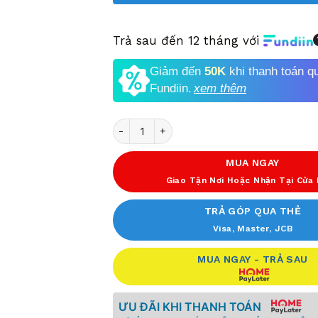
Trả sau đến 12 tháng với
Giảm đến
50K
khi thanh toán q
Fundiin.
xem thêm
Số lượng
MUA NGAY
Giao Tận Nơi Hoặc Nhận Tại Cửa
TRẢ GÓP QUA THẺ
Visa, Master, JCB
MUA NGAY - TRẢ SAU
ƯU ĐÃI KHI THANH TOÁN