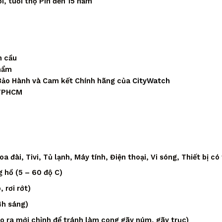
, tuổi thọ Pin đến 15 năm
n cầu
phẩm
Bảo Hành và Cam kết Chính hãng của
CityWatch
 TPHCM
 đài, Tivi, Tủ lạnh, Máy tính, Điện thoại, Vi sóng, Thiết bị có
 hồ (5 – 60 độ C)
 rơi rớt)
4h sáng)
áo ra mới chỉnh để tránh làm cong gãy núm, gãy trục)