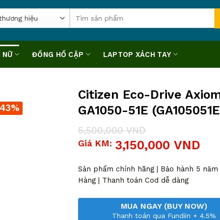
Tìm
kiếm:
 NỮ
ĐỒNG HỒ CẶP
LAPTOP XÁCH TAY
Citizen Eco-Drive Axio
-43%
GA1050-51E (GA105051E
5,500,000
VND
Giá
Giá
Giá KM:
3,150,000
VND
gốc
hiện
là:
tại
5,500,000 VND.
là:
Sản phẩm chính hãng | Bảo hành 5 năm |
3,150,000 VND.
Hàng | Thanh toán Cod dễ dàng
MUA NGAY (BUY NOW)
Thanh toán qua Fundiin + 4.5%