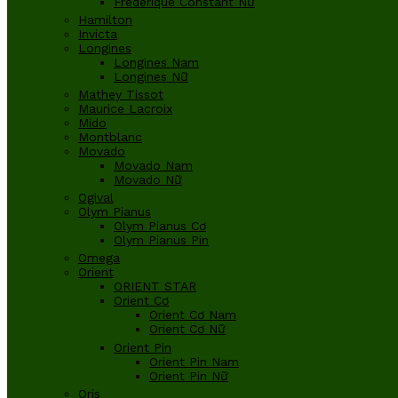
Frederique Constant Nữ
Hamilton
Invicta
Longines
Longines Nam
Longines Nữ
Mathey Tissot
Maurice Lacroix
Mido
Montblanc
Movado
Movado Nam
Movado Nữ
Ogival
Olym Pianus
Olym Pianus Cơ
Olym Pianus Pin
Omega
Orient
ORIENT STAR
Orient Cơ
Orient Cơ Nam
Orient Cơ Nữ
Orient Pin
Orient Pin Nam
Orient Pin Nữ
Oris