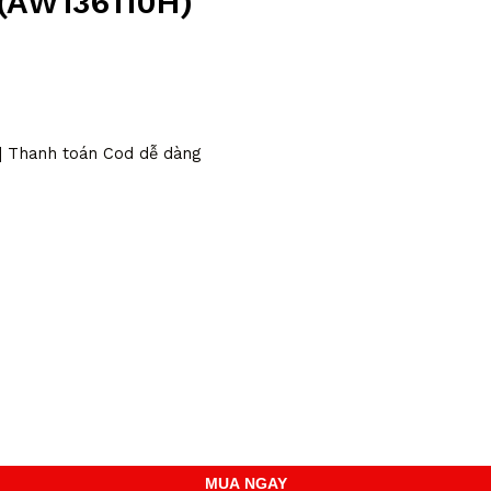
 (AW136110H)
 | Thanh toán Cod dễ dàng
MUA NGAY