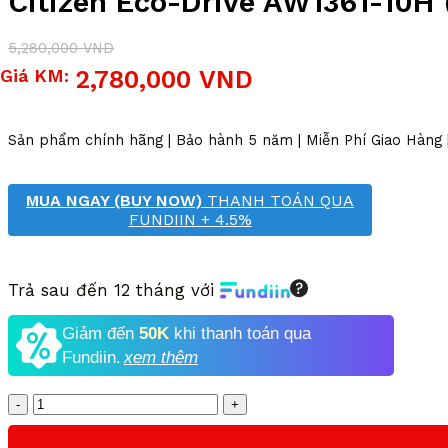
Citizen Eco-Drive AW1361-10H
5,280,000
VND
Giá
Giá
Giá KM:
2,780,000
VND
gốc
hiện
là:
tại
5,280,000 VND.
là:
Sản phẩm chính hãng | Bảo hành 5 năm | Miễn Phí Giao Hàng
2,780,000 VND.
MUA NGAY (BUY NOW)
THANH TOÁN QUA
FUNDIIN + 4.5%
Trả sau đến 12 tháng với
Giảm đến
50K
khi thanh toán qua
Fundiin.
xem thêm
Số
lượng