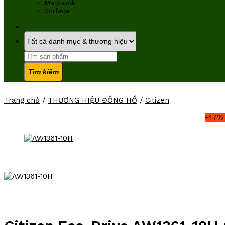
Macbook
Surface
Tìm
kiếm:
Trang chủ
/
THƯƠNG HIỆU ĐỒNG HỒ
/
Citizen
-47%