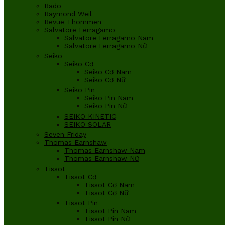
Rado
Raymond Weil
Revue Thommen
Salvatore Ferragamo
Salvatore Ferragamo Nam
Salvatore Ferragamo Nữ
Seiko
Seiko Cơ
Seiko Cơ Nam
Seiko Cơ Nữ
Seiko Pin
Seiko Pin Nam
Seiko Pin Nữ
SEIKO KINETIC
SEIKO SOLAR
Seven Friday
Thomas Earnshaw
Thomas Earnshaw Nam
Thomas Earnshaw Nữ
Tissot
Tissot Cơ
Tissot Cơ Nam
Tissot Cơ Nữ
Tissot Pin
Tissot Pin Nam
Tissot Pin Nữ