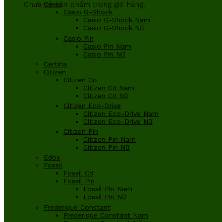
Chưa có sản phẩm trong giỏ hàng.
Casio
Casio G-Shock
Casio G-Shock Nam
Casio G-Shock Nữ
Casio Pin
Casio Pin Nam
Casio Pin Nữ
Certina
Citizen
Citizen Cơ
Citizen Cơ Nam
Citizen Cơ Nữ
Citizen Eco-Drive
Citizen Eco-Drive Nam
Citizen Eco-Drive Nữ
Citizen Pin
Citizen Pin Nam
Citizen Pin Nữ
Edox
Fossil
Fossil Cơ
Fossil Pin
Fossil Pin Nam
Fossil Pin Nữ
Frederique Constant
Frederique Constant Nam