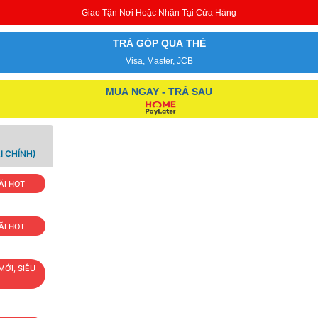
Giao Tận Nơi Hoặc Nhận Tại Cửa Hàng
TRẢ GÓP QUA THẺ
Visa, Master, JCB
MUA NGAY - TRẢ SAU
I CHÍNH)
ÃI HOT
ÃI HOT
MỚI, SIÊU