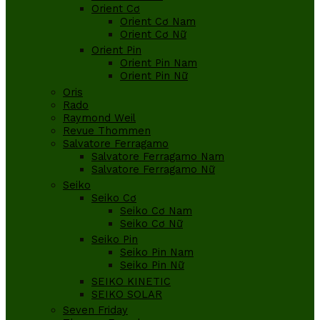
Orient Cơ
Orient Cơ Nam
Orient Cơ Nữ
Orient Pin
Orient Pin Nam
Orient Pin Nữ
Oris
Rado
Raymond Weil
Revue Thommen
Salvatore Ferragamo
Salvatore Ferragamo Nam
Salvatore Ferragamo Nữ
Seiko
Seiko Cơ
Seiko Cơ Nam
Seiko Cơ Nữ
Seiko Pin
Seiko Pin Nam
Seiko Pin Nữ
SEIKO KINETIC
SEIKO SOLAR
Seven Friday