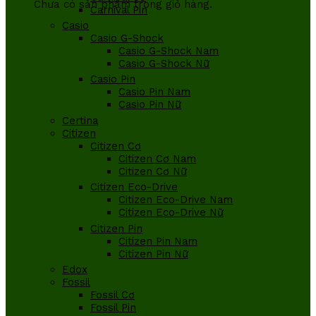
Chưa có sản phẩm trong giỏ hàng.
Carnival Pin
Casio
Casio G-Shock
Casio G-Shock Nam
Casio G-Shock Nữ
Casio Pin
Casio Pin Nam
Casio Pin Nữ
Certina
Citizen
Citizen Cơ
Citizen Cơ Nam
Citizen Cơ Nữ
Citizen Eco-Drive
Citizen Eco-Drive Nam
Citizen Eco-Drive Nữ
Citizen Pin
Citizen Pin Nam
Citizen Pin Nữ
Edox
Fossil
Fossil Cơ
Fossil Pin