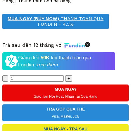
Hàng | Thanh toán Cod dễ dàng
MUA NGAY (BUY NOW)
THANH TOÁN QUA
FUNDIIN + 4.5%
Trả sau đến 12 tháng với
Giảm đến
50K
khi thanh toán qua
Fundiin.
xem thêm
Số
lượng
MUA NGAY
Giao Tận Nơi Hoặc Nhận Tại Cửa Hàng
TRẢ GÓP QUA THẺ
Visa, Master, JCB
MUA NGAY - TRẢ SAU