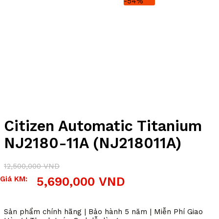
-54%
Citizen Automatic Titanium
NJ2180-11A (NJ218011A)
12,500,000
VND
Giá
Giá
Giá KM:
5,690,000
VND
gốc
hiện
là:
tại
12,500,000 VND.
là:
Sản phẩm chính hãng | Bảo hành 5 năm | Miễn Phí Giao
5,690,000 VND.