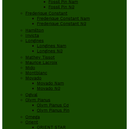
Fossil Pin Nam
Fossil Pin Nữ
Frederique Constant
Frederique Constant Nam
Frederique Constant Nữ
Hamilton
Invicta
Longines
Longines Nam
Longines Nữ
Mathey Tissot
Maurice Lacroix
Mido
Montblanc
Movado
Movado Nam
Movado Nữ
Ogival
Olym Pianus
Olym Pianus Cơ
Olym Pianus Pin
Omega
Orient
ORIENT STAR