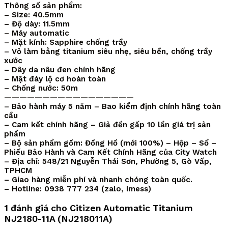
Thông số sản phẩm:
– Size: 40.5mm
– Độ dày: 11.5mm
– Máy automatic
– Mặt kính: Sapphire chống trầy
– Vỏ làm bằng titanium siêu nhẹ, siêu bền, chống trầy
xước
– Dây da nâu đen chính hãng
– Mặt đáy lộ cơ hoàn toàn
– Chống nước: 50m
—————————————————
– Bảo hành máy 5 năm – Bao kiểm định chính hãng toàn
cầu
– Cam kết chính hãng – Giả đền gấp 10 lần giá trị sản
phẩm
– Bộ sản phẩm gồm: Đồng Hồ (mới 100%) – Hộp – Sổ –
Phiếu Bảo Hành và Cam Kết Chính Hãng của City Watch
– Địa chỉ: 548/21 Nguyễn Thái Sơn, Phường 5, Gò Vấp,
TPHCM
– Giao hàng miễn phí và nhanh chóng toàn quốc.
– Hotline: 0938 777 234 (zalo, imess)
1 đánh giá cho
Citizen Automatic Titanium
NJ2180-11A (NJ218011A)