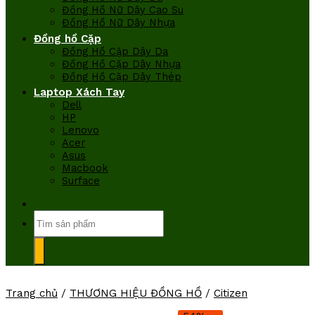
Đồng Hồ Nữ Dây Cao Su
Đồng Hồ Nữ Dây Nhựa
Đồng hồ Cặp
Đồng Hồ Cặp Dây Da
Đồng Hồ Cặp Dây Nhựa
Đồng Hồ Cặp Dây Thép
Laptop Xách Tay
Dell
HP
Lenovo
Acer
Asus
Macbook
Surface
Tìm
kiếm:
Trang chủ
/
THƯƠNG HIỆU ĐỒNG HỒ
/
Citizen