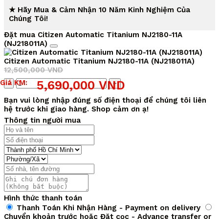
★ Hãy Mua & Cảm Nhận 10 Năm Kinh Nghiệm Của
Chúng Tôi!
Đặt mua Citizen Automatic Titanium NJ2180-11A
(NJ218011A)
Citizen Automatic Titanium NJ2180-11A (NJ218011A)
12,500,000
VND
Giá
Giá
Số
Giá KM:
5,690,000
VND
gốc
hiện
lượng
là:
tại
Bạn vui lòng nhập đúng số điện thoại để chúng tôi liên
12,500,000 VND.
là:
hệ trước khi giao hàng. Shop cảm ơn ạ!
5,690,000 VND.
Thông tin người mua
Hình thức thanh toán
Thanh Toán Khi Nhận Hàng - Payment on delivery
Chuyển khoản trước hoặc Đặt cọc - Advance transfer or