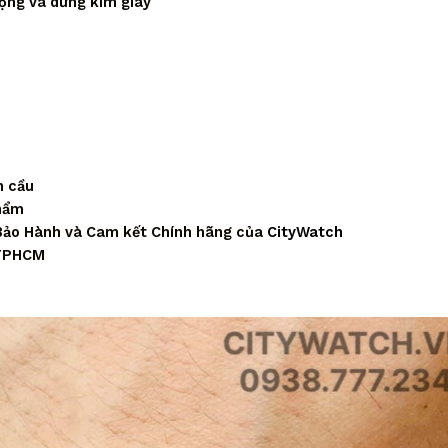
động và dừng kim giây
n cầu
phẩm
Bảo Hành và Cam kết Chính hãng của
CityWatch
 TPHCM