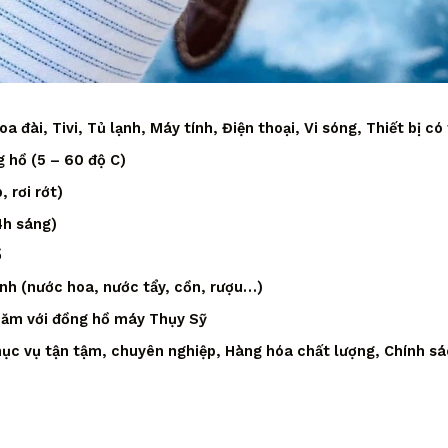
 đài, Tivi, Tủ lạnh, Máy tính, Điện thoại, Vi sóng, Thiết bị có
 hồ (5 – 60 độ C)
 rơi rớt)
4h sáng)
ồ
ạnh (nước hoa, nước tẩy, cồn, rượu…)
 năm với đồng hồ máy Thụy Sỹ
ục vụ tận tậm, chuyên nghiệp, Hàng hóa chất lượng, Chính sá