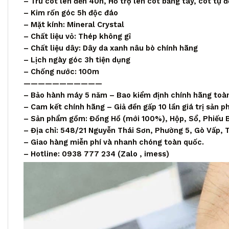
– Trữ cót lên đến 40h, Hỗ trợ lên cót bằng tay, cót tự 
– Kim rốn góc 5h độc đáo
– Mặt kính: Mineral Crystal
– Chất liệu vỏ: Thép không gỉ
– Chất liệu dây: Dây da xanh nâu bò chính hãng
– Lịch ngày góc 3h tiện dụng
– Chống nước: 100m
———————————
– Bảo hành máy 5 năm – Bao kiểm định chính hãng toà
– Cam kết chính hãng – Giả đền gấp 10 lần giá trị sản 
– Sản phẩm gồm: Đồng Hồ (mới 100%), Hộp, Sổ, Phiếu 
– Địa chỉ: 548/21 Nguyễn Thái Sơn, Phường 5, Gò Vấp,
– Giao hàng miễn phí và nhanh chóng toàn quốc.
– Hotline: 0938 777 234 (
Zalo
, imess)