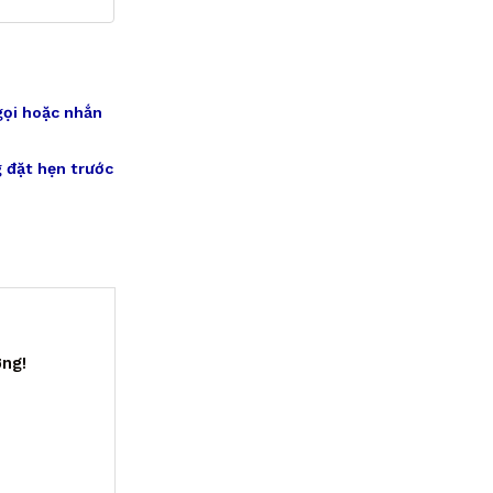
gọi hoặc nhắn
 đặt hẹn trước
ợng!