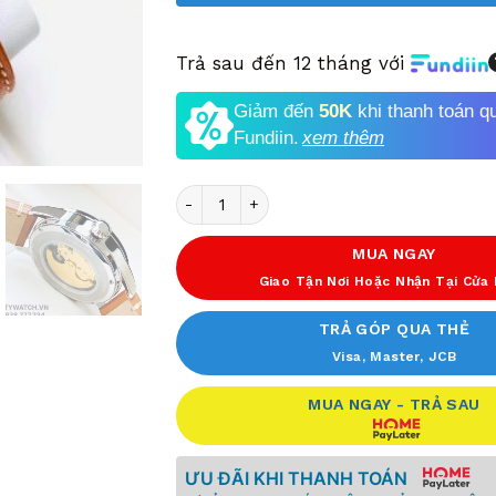
Trả sau đến 12 tháng với
Giảm đến
50K
khi thanh toán q
Fundiin.
xem thêm
Số lượng
MUA NGAY
Giao Tận Nơi Hoặc Nhận Tại Cửa
TRẢ GÓP QUA THẺ
Visa, Master, JCB
MUA NGAY - TRẢ SAU
ƯU ĐÃI KHI THANH TOÁN