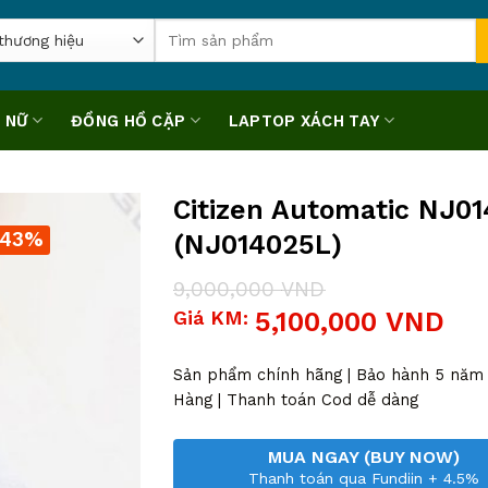
Tìm
kiếm:
 NỮ
ĐỒNG HỒ CẶP
LAPTOP XÁCH TAY
Citizen Automatic NJ0
-43%
(NJ014025L)
9,000,000
VND
Giá
Giá
Giá KM:
5,100,000
VND
gốc
hiện
là:
tại
9,000,000 VND.
là:
Sản phẩm chính hãng | Bảo hành 5 năm |
5,100,000 VND.
Hàng | Thanh toán Cod dễ dàng
MUA NGAY (BUY NOW)
Thanh toán qua Fundiin + 4.5%