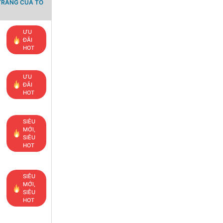
TRANG CỦA TỔ
ƯU
ĐÃI
HOT
ƯU
ĐÃI
HOT
SIÊU
MỚI,
SIÊU
HOT
SIÊU
MỚI,
SIÊU
HOT