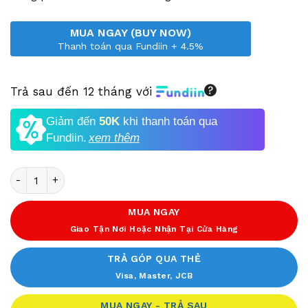
MUA NGAY (BUY NOW)
Thanh toán qua Fundiin + 4.5%
Trả sau đến 12 tháng với
Giảm đến
50K
khi thanh toán qua
Fundiin.
xem thêm
Số lượng
MUA NGAY
Giao Tận Nơi Hoặc Nhận Tại Cửa Hàng
TRẢ GÓP QUA THẺ
Visa, Master, JCB
MUA NGAY - TRẢ SAU