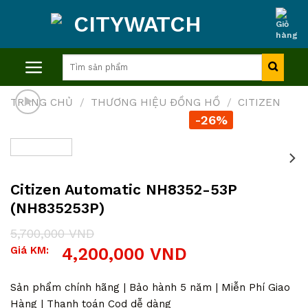
Skip
to
content
Tìm
kiếm:
TRANG CHỦ
/
THƯƠNG HIỆU ĐỒNG HỒ
/
CITIZEN
-26%
Citizen Automatic NH8352-53P
(NH835253P)
5,700,000
VND
Giá
Giá
Giá KM:
4,200,000
VND
gốc
hiện
là:
tại
5,700,000 VND.
là:
Sản phẩm chính hãng | Bảo hành 5 năm | Miễn Phí Giao
4,200,000 VND.
Hàng | Thanh toán Cod dễ dàng