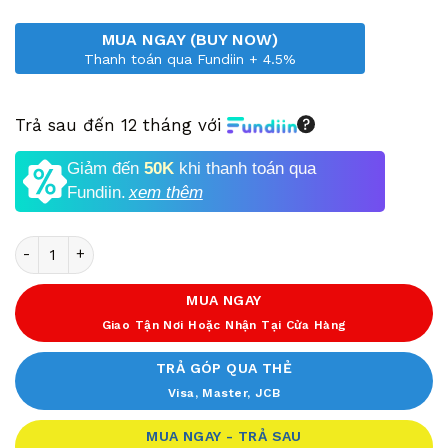
MUA NGAY (BUY NOW)
Thanh toán qua Fundiin + 4.5%
Trả sau đến 12 tháng với
Giảm đến
50K
khi thanh toán qua
Fundiin.
xem thêm
Số lượng
MUA NGAY
Giao Tận Nơi Hoặc Nhận Tại Cửa Hàng
TRẢ GÓP QUA THẺ
Visa, Master, JCB
MUA NGAY - TRẢ SAU