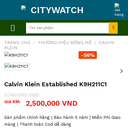
Skip
to
content
Tìm
kiếm:
TRANG CHỦ
/
THƯƠNG HIỆU ĐỒNG HỒ
/
CALVIN
KLEIN
-56%
Calvin Klein Established K9H211C1
5,740,000
VND
Giá
Giá
Giá KM:
2,500,000
VND
gốc
hiện
là:
tại
5,740,000 VND.
là:
Sản phẩm chính hãng | Bảo hành 5 năm | Miễn Phí Giao
2,500,000 VND.
Hàng | Thanh toán Cod dễ dàng