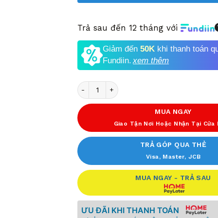
Trả sau đến 12 tháng với
Giảm đến
50K
khi thanh toán q
Fundiin.
xem thêm
Số lượng
MUA NGAY
Giao Tận Nơi Hoặc Nhận Tại Cửa
TRẢ GÓP QUA THẺ
Visa, Master, JCB
MUA NGAY - TRẢ SAU
ƯU ĐÃI KHI THANH TOÁN