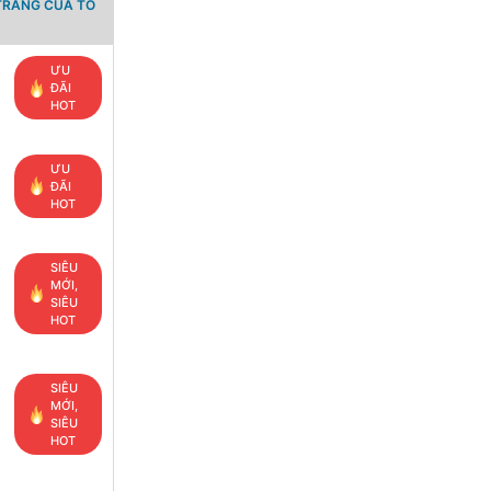
TRANG CỦA TỔ
ƯU
ĐÃI
HOT
ƯU
ĐÃI
HOT
SIÊU
MỚI,
SIÊU
HOT
SIÊU
MỚI,
SIÊU
HOT