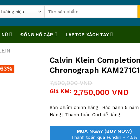
Tìm
kiếm:
 NỮ
ĐỒNG HỒ CẶP
LAPTOP XÁCH TAY
LEIN
Calvin Klein Completio
-63%
Chronograph KAM271C1
7,500,000
VND
Giá
Giá
Giá KM:
2,750,000
VND
gốc
hiện
là:
tại
7,500,000 VND.
là:
Sản phẩm chính hãng | Bảo hành 5 năm |
2,750,000 VND.
Hàng | Thanh toán Cod dễ dàng
MUA NGAY (BUY NOW)
Thanh toán qua Fundiin + 4.5%