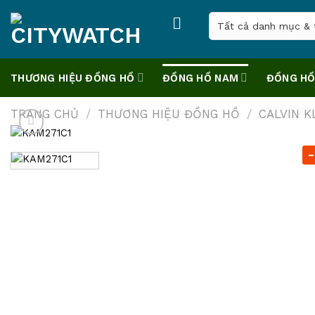
Skip
to
content
THƯƠNG HIỆU ĐỒNG HỒ
ĐỒNG HỒ NAM
ĐỒNG HỒ
TRANG CHỦ
/
THƯƠNG HIỆU ĐỒNG HỒ
/
CALVIN K