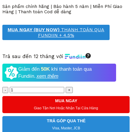
7,000,000 VND.
là:
Sản phẩm chính hãng | Bảo hành 5 năm | Miễn Phí Giao
2,550,000 VND.
Hàng | Thanh toán Cod dễ dàng
MUA NGAY (BUY NOW)
THANH TOÁN QUA
FUNDIIN + 4.5%
Trả sau đến 12 tháng với
Giảm đến
50K
khi thanh toán qua
Fundiin.
xem thêm
Số
lượng
MUA NGAY
Giao Tận Nơi Hoặc Nhận Tại Cửa Hàng
TRẢ GÓP QUA THẺ
Visa, Master, JCB