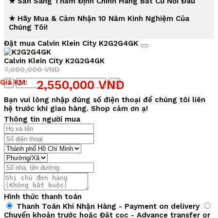
★ Sẵn Sàng Thẩm Định Chính Hãng Bất Cứ Nơi Đâu
★ Hãy Mua & Cảm Nhận 10 Năm Kinh Nghiệm Của
Chúng Tôi!
Đặt mua Calvin Klein City K2G2G4GK
Calvin Klein City K2G2G4GK
7,000,000
VND
Giá
Giá
Số
Giá KM:
2,550,000
VND
gốc
hiện
lượng
là:
tại
Bạn vui lòng nhập đúng số điện thoại để chúng tôi liên
7,000,000 VND.
là:
hệ trước khi giao hàng. Shop cảm ơn ạ!
2,550,000 VND.
Thông tin người mua
Hình thức thanh toán
Thanh Toán Khi Nhận Hàng - Payment on delivery
Chuyển khoản trước hoặc Đặt cọc - Advance transfer or