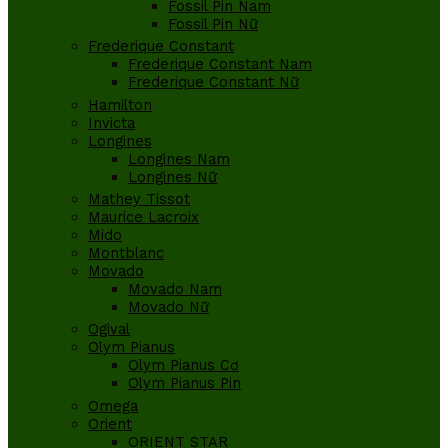
Fossil Pin Nam
Fossil Pin Nữ
Frederique Constant
Frederique Constant Nam
Frederique Constant Nữ
Hamilton
Invicta
Longines
Longines Nam
Longines Nữ
Mathey Tissot
Maurice Lacroix
Mido
Montblanc
Movado
Movado Nam
Movado Nữ
Ogival
Olym Pianus
Olym Pianus Cơ
Olym Pianus Pin
Omega
Orient
ORIENT STAR