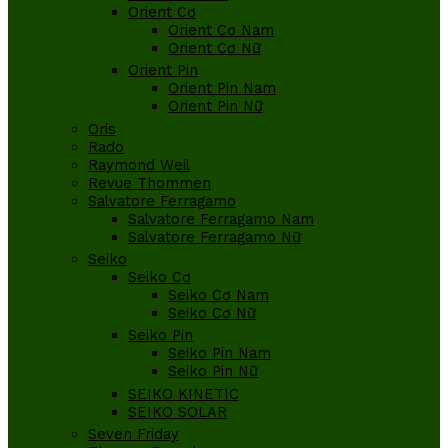
Orient Cơ
Orient Cơ Nam
Orient Cơ Nữ
Orient Pin
Orient Pin Nam
Orient Pin Nữ
Oris
Rado
Raymond Weil
Revue Thommen
Salvatore Ferragamo
Salvatore Ferragamo Nam
Salvatore Ferragamo Nữ
Seiko
Seiko Cơ
Seiko Cơ Nam
Seiko Cơ Nữ
Seiko Pin
Seiko Pin Nam
Seiko Pin Nữ
SEIKO KINETIC
SEIKO SOLAR
Seven Friday