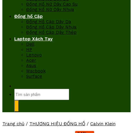
Đồng Hồ Nữ Dây Cao Su
Đồng Hồ Nữ Dây Nhựa
Đồng hồ Cặp
Đồng Hồ Cặp Dây Da
Đồng Hồ Cặp Dây Nhựa
Đồng Hồ Cặp Dây Thép
Laptop Xách Tay
Dell
HP
Lenovo
Acer
Asus
Macbook
Surface
Tìm
kiếm:
Trang chủ
/
THƯƠNG HIỆU ĐỒNG HỒ
/
Calvin Klein