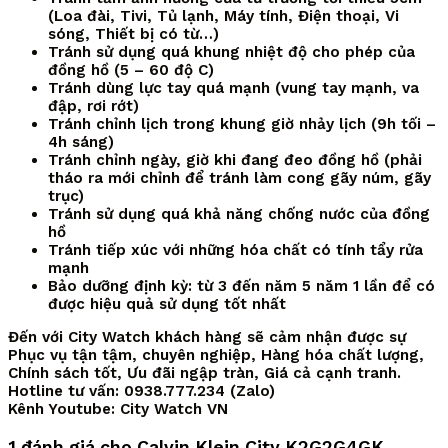
(Loa đài, Tivi, Tủ lạnh, Máy tính, Điện thoại, Vi
sóng, Thiết bị có từ…)
Tránh sử dụng quá khung nhiệt độ cho phép của
đồng hồ (5 – 60 độ C)
Tránh dùng lực tay quá mạnh (vung tay mạnh, va
đập, rơi rớt)
Tránh chỉnh lịch trong khung giờ nhảy lịch (9h tối –
4h sáng)
Tránh chỉnh ngày, giờ khi đang đeo đồng hồ (phải
tháo ra mới chỉnh để tránh làm cong gãy núm, gãy
trục)
Tránh sử dụng quá khả năng chống nước của đồng
hồ
Tránh tiếp xúc với những hóa chất có tính tẩy rửa
mạnh
Bảo dưỡng định kỳ: từ 3 đến năm 5 năm 1 lần để có
được hiệu quả sử dụng tốt nhất
Đến với City Watch khách hàng sẽ cảm nhận được sự
Phục vụ tận tậm, chuyên nghiệp, Hàng hóa chất lượng,
Chính sách tốt, Ưu đãi ngập tràn, Giá cả cạnh tranh.
Hotline tư vấn: 0938.777.234 (Zalo)
Kênh Youtube: City Watch VN
1 đánh giá cho
Calvin Klein City K2G2G4GK