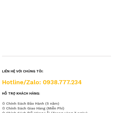
LIÊN HỆ VỚI CHÚNG TÔI:
Hotline/Zalo: 0938.777.234
HỖ TRỢ KHÁCH HÀNG:
✩ Chính Sách Bảo Hành (5 năm)
✩ Chính Sách Giao Hàng (Miễn Phí)
✩ Chính Sách Đổi Hàng Lỗi (Trong vòng 7 ngày)