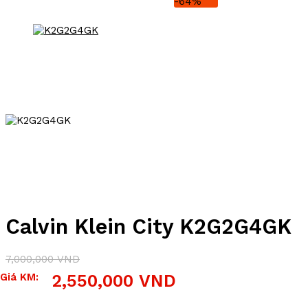
-64%
Calvin Klein City K2G2G4GK
7,000,000
VND
Giá
Giá
Giá KM:
2,550,000
VND
gốc
hiện
là:
tại