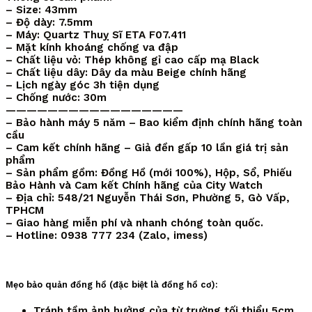
– Size: 43mm
– Độ dày: 7.5mm
– Máy: Quartz Thuỵ Sĩ ETA F07.411
– Mặt kính khoáng chống va đập
– Chất liệu vỏ: Thép không gỉ cao cấp mạ Black
– Chất liệu dây: Dây da màu Beige chính hãng
– Lịch ngày góc 3h tiện dụng
– Chống nước: 30m
—————————————————
– Bảo hành máy 5 năm – Bao kiểm định chính hãng toàn
cầu
– Cam kết chính hãng – Giả đền gấp 10 lần giá trị sản
phẩm
– Sản phẩm gồm: Đồng Hồ (mới 100%), Hộp, Sổ, Phiếu
Bảo Hành và Cam kết Chính hãng của City Watch
– Địa chỉ: 548/21 Nguyễn Thái Sơn, Phường 5, Gò Vấp,
TPHCM
– Giao hàng miễn phí và nhanh chóng toàn quốc.
– Hotline: 0938 777 234 (Zalo, imess)
Mẹo bảo quản đồng hồ (đặc biệt là đồng hồ cơ):
Tránh tầm ảnh hưởng của từ trường tối thiểu 5cm