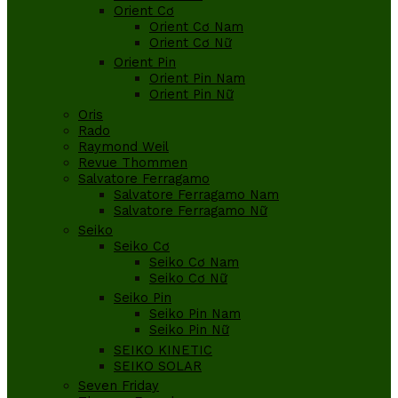
Orient Cơ
Orient Cơ Nam
Orient Cơ Nữ
Orient Pin
Orient Pin Nam
Orient Pin Nữ
Oris
Rado
Raymond Weil
Revue Thommen
Salvatore Ferragamo
Salvatore Ferragamo Nam
Salvatore Ferragamo Nữ
Seiko
Seiko Cơ
Seiko Cơ Nam
Seiko Cơ Nữ
Seiko Pin
Seiko Pin Nam
Seiko Pin Nữ
SEIKO KINETIC
SEIKO SOLAR
Seven Friday