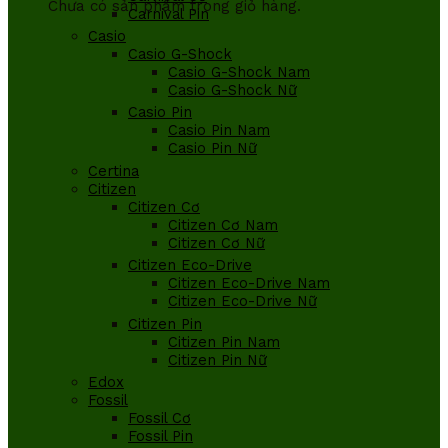
Chưa có sản phẩm trong giỏ hàng.
Carnival Pin
Casio
Casio G-Shock
Casio G-Shock Nam
Casio G-Shock Nữ
Casio Pin
Casio Pin Nam
Casio Pin Nữ
Certina
Citizen
Citizen Cơ
Citizen Cơ Nam
Citizen Cơ Nữ
Citizen Eco-Drive
Citizen Eco-Drive Nam
Citizen Eco-Drive Nữ
Citizen Pin
Citizen Pin Nam
Citizen Pin Nữ
Edox
Fossil
Fossil Cơ
Fossil Pin