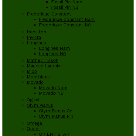
Fossil Pin Nam
Fossil Pin Nữ
Frederique Constant
Frederique Constant Nam
Frederique Constant Nữ
Hamilton
Invicta
Longines
Longines Nam
Longines Nữ
Mathey Tissot
Maurice Lacroix
Mido
Montblanc
Movado
Movado Nam
Movado Nữ
Ogival
Olym Pianus
Olym Pianus Cơ
Olym Pianus Pin
Omega
Orient
ORIENT STAR