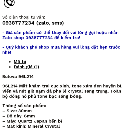
Số điện thoại tư vấn:
0938777234 (zalo, sms)
- Giá sản phẩm có thể thay đổi vui lòng gọi hoặc nhắn
Zalo shop 0938777234 để kiểm tra!
- Quý khách ghé shop mua hàng vui lòng đặt hẹn trước
nhé!
Mô tả
Đánh giá (1)
Bulova 96L214
96L214 Mặt khảm trai cực xinh, tone xám đen huyền bí,
Viền và nút giờ nạm đá pha lê crystal sang trọng. Toàn
bộ đồng hồ phủ tone bạc sáng bóng.
Thông số sản phẩm:
– Size: 30mm
– Độ dày: 8mm
– Máy: Quartz Japan bền bĩ
– Mặt kính: Mineral Crystal