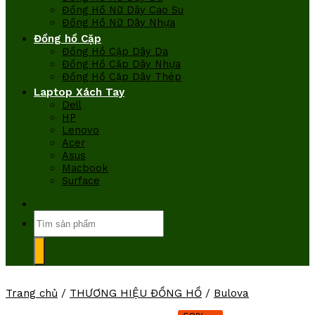
Đồng Hồ Nữ Dây Cao Su
Đồng Hồ Nữ Dây Nhựa
Đồng hồ Cặp
Đồng Hồ Cặp Dây Da
Đồng Hồ Cặp Dây Nhựa
Đồng Hồ Cặp Dây Thép
Laptop Xách Tay
Dell
HP
Lenovo
Acer
Asus
Macbook
Surface
Tìm
kiếm:
Trang chủ
/
THƯƠNG HIỆU ĐỒNG HỒ
/
Bulova