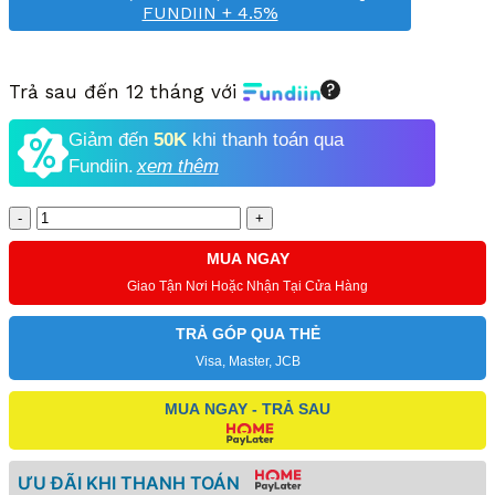
FUNDIIN + 4.5%
Trả sau đến 12 tháng với
Giảm đến
50K
khi thanh toán qua
Fundiin.
xem thêm
Số
lượng
MUA NGAY
Giao Tận Nơi Hoặc Nhận Tại Cửa Hàng
TRẢ GÓP QUA THẺ
Visa, Master, JCB
MUA NGAY - TRẢ SAU
ƯU ĐÃI KHI THANH TOÁN