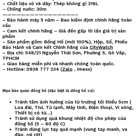
– Chất liệu vỏ và dây: Thép không gỉ 316L
– Chống nước: 30m
————————————————–
– Bảo hành máy 5 năm – Bao kiểm định chính hãng toàn
cầu
– Cam kết chính hãng – Giả đền gấp 10 lần giá trị sản
phẩm
– Sản phẩm gồm: Đồng Hồ (mới 100%), Hộp, Sổ, Phiếu
Bảo Hành và Cam kết Chính hãng của
CityWatch
– Địa chỉ: 548/21 Nguyễn Thái Sơn, Phường 5, Gò Vấp,
TPHCM
– Giao hàng miễn phí và nhanh chóng toàn quốc.
– Hotline: 0938 777 234 (
Zalo
, imess)
Mẹo bảo quản đồng hồ (đặc biệt là đồng hồ cơ):
Tránh tầm ảnh hưởng của từ trường tối thiểu 5cm (
Loa đài, Tivi, Tủ lạnh, Máy tính, Điện thoại, Vi sóng,
Thiết bị có từ…)
Tránh sử dụng quá khung nhiệt độ cho phép của
đồng hồ (5 – 60 độ C)
Tránh dùng lực tay quá mạnh (vung tay manh, va
đập, rơi rớt)