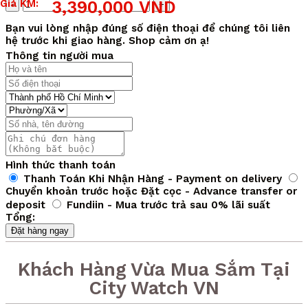
Giá
Giá
Số
Giá KM:
3,390,000
VND
gốc
hiện
lượng
là:
tại
Bạn vui lòng nhập đúng số điện thoại để chúng tôi liên
8,000,000 VND.
là:
hệ trước khi giao hàng. Shop cảm ơn ạ!
3,390,000 VND.
Thông tin người mua
Hình thức thanh toán
Thanh Toán Khi Nhận Hàng - Payment on delivery
Chuyển khoản trước hoặc Đặt cọc - Advance transfer or
deposit
Fundiin - Mua trước trả sau 0% lãi suất
Tổng:
Đặt hàng ngay
Khách Hàng Vừa Mua Sắm Tại
City Watch VN