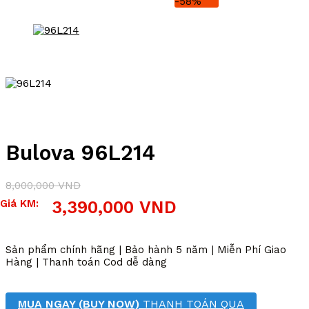
-58%
Bulova 96L214
8,000,000
VND
Giá
Giá
Giá KM:
3,390,000
VND
gốc
hiện
là:
tại
8,000,000 VND.
là:
Sản phẩm chính hãng | Bảo hành 5 năm | Miễn Phí Giao
3,390,000 VND.
Hàng | Thanh toán Cod dễ dàng
MUA NGAY (BUY NOW)
THANH TOÁN QUA