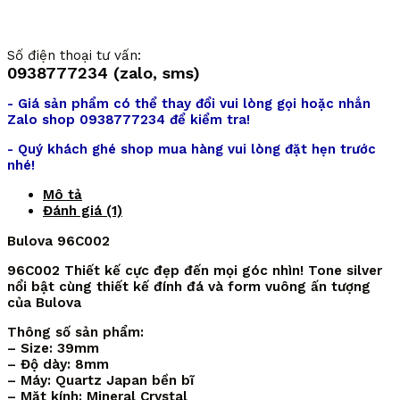
Số điện thoại tư vấn:
0938777234 (zalo, sms)
- Giá sản phẩm có thể thay đổi vui lòng gọi hoặc nhắn
Zalo shop 0938777234 để kiểm tra!
- Quý khách ghé shop mua hàng vui lòng đặt hẹn trước
nhé!
Mô tả
Đánh giá (1)
Bulova 96C002
96C002 Thiết kế cực đẹp đến mọi góc nhìn! Tone silver
nổi bật cùng thiết kế đính đá và form vuông ấn tượng
của Bulova
Thông số sản phẩm:
– Size: 39mm
– Độ dày: 8mm
– Máy: Quartz Japan bền bĩ
– Mặt kính: Mineral Crystal