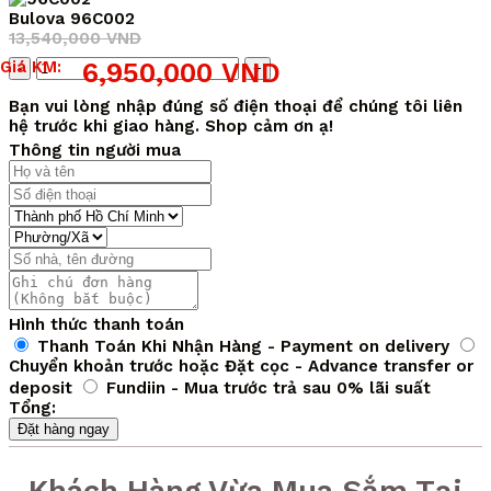
Bulova 96C002
13,540,000
VND
Giá
Giá
Số
Giá KM:
6,950,000
VND
gốc
hiện
lượng
là:
tại
Bạn vui lòng nhập đúng số điện thoại để chúng tôi liên
13,540,000 VND.
là:
hệ trước khi giao hàng. Shop cảm ơn ạ!
6,950,000 VND.
Thông tin người mua
Hình thức thanh toán
Thanh Toán Khi Nhận Hàng - Payment on delivery
Chuyển khoản trước hoặc Đặt cọc - Advance transfer or
deposit
Fundiin - Mua trước trả sau 0% lãi suất
Tổng:
Đặt hàng ngay
Khách Hàng Vừa Mua Sắm Tại