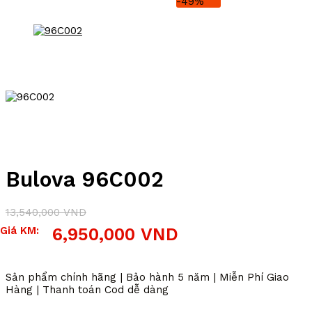
-49%
Bulova 96C002
13,540,000
VND
Giá
Giá
Giá KM:
6,950,000
VND
gốc
hiện
là:
tại
13,540,000 VND.
là:
Sản phẩm chính hãng | Bảo hành 5 năm | Miễn Phí Giao
6,950,000 VND.
Hàng | Thanh toán Cod dễ dàng