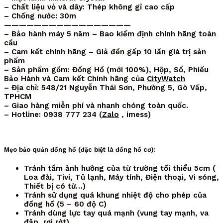
– Chất liệu vỏ và dây: Thép không gỉ cao cấp
– Chống nước: 30m
—————————————————
– Bảo hành máy 5 năm – Bao kiểm định chính hãng toàn
cầu
– Cam kết chính hãng – Giả đền gấp 10 lần giá trị sản
phẩm
– Sản phẩm gồm: Đồng Hồ (mới 100%), Hộp, Sổ, Phiếu
Bảo Hành và Cam kết Chính hãng của
CityWatch
– Địa chỉ: 548/21 Nguyễn Thái Sơn, Phường 5, Gò Vấp,
TPHCM
– Giao hàng miễn phí và nhanh chóng toàn quốc.
– Hotline: 0938 777 234 (
Zalo
, imess)
Mẹo bảo quản đồng hồ (đặc biệt là đồng hồ cơ):
Tránh tầm ảnh hưởng của từ trường tối thiểu 5cm (
Loa đài, Tivi, Tủ lạnh, Máy tính, Điện thoại, Vi sóng,
Thiết bị có từ…)
Tránh sử dụng quá khung nhiệt độ cho phép của
đồng hồ (5 – 60 độ C)
Tránh dùng lực tay quá mạnh (vung tay mạnh, va
đập, rơi rớt)