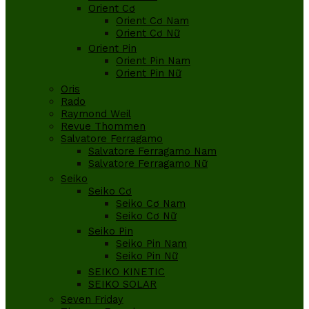
Orient Cơ
Orient Cơ Nam
Orient Cơ Nữ
Orient Pin
Orient Pin Nam
Orient Pin Nữ
Oris
Rado
Raymond Weil
Revue Thommen
Salvatore Ferragamo
Salvatore Ferragamo Nam
Salvatore Ferragamo Nữ
Seiko
Seiko Cơ
Seiko Cơ Nam
Seiko Cơ Nữ
Seiko Pin
Seiko Pin Nam
Seiko Pin Nữ
SEIKO KINETIC
SEIKO SOLAR
Seven Friday