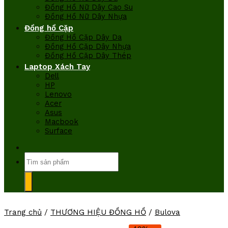
Đồng Hồ Nữ Dây Cao Su
Đồng Hồ Nữ Dây Nhựa
Đồng hồ Cặp
Đồng Hồ Cặp Dây Da
Đồng Hồ Cặp Dây Nhựa
Đồng Hồ Cặp Dây Thép
Laptop Xách Tay
Dell
HP
Lenovo
Acer
Asus
Macbook
Surface
Tìm
kiếm:
Trang chủ
/
THƯƠNG HIỆU ĐỒNG HỒ
/
Bulova