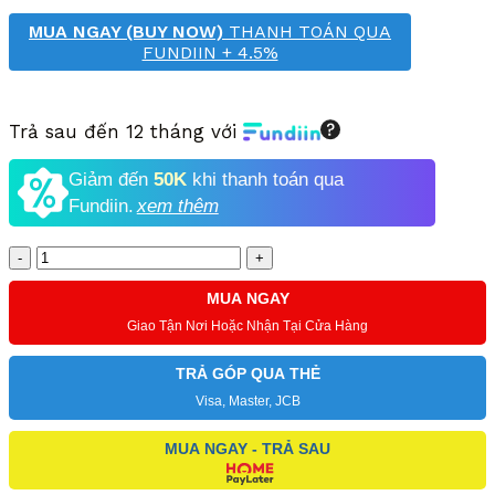
MUA NGAY (BUY NOW)
THANH TOÁN QUA
FUNDIIN + 4.5%
Trả sau đến 12 tháng với
Giảm đến
50K
khi thanh toán qua
Fundiin.
xem thêm
Số
lượng
MUA NGAY
Giao Tận Nơi Hoặc Nhận Tại Cửa Hàng
TRẢ GÓP QUA THẺ
Visa, Master, JCB
MUA NGAY - TRẢ SAU