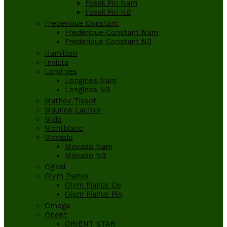
Fossil Pin Nam
Fossil Pin Nữ
Frederique Constant
Frederique Constant Nam
Frederique Constant Nữ
Hamilton
Invicta
Longines
Longines Nam
Longines Nữ
Mathey Tissot
Maurice Lacroix
Mido
Montblanc
Movado
Movado Nam
Movado Nữ
Ogival
Olym Pianus
Olym Pianus Cơ
Olym Pianus Pin
Omega
Orient
ORIENT STAR