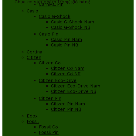
Chưa có sản phẩm trong giỏ hàng.
Carnival Pin
Casio
Casio G-Shock
Casio G-Shock Nam
Casio G-Shock Nữ
Casio Pin
Casio Pin Nam
Casio Pin Nữ
Certina
Citizen
Citizen Cơ
Citizen Cơ Nam
Citizen Cơ Nữ
Citizen Eco-Drive
Citizen Eco-Drive Nam
Citizen Eco-Drive Nữ
Citizen Pin
Citizen Pin Nam
Citizen Pin Nữ
Edox
Fossil
Fossil Cơ
Fossil Pin