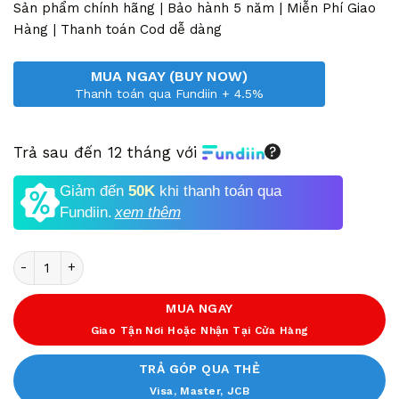
8,500,000 VND.
là:
Sản phẩm chính hãng | Bảo hành 5 năm | Miễn Phí Giao
5,990,000 VND.
Hàng | Thanh toán Cod dễ dàng
MUA NGAY (BUY NOW)
Thanh toán qua Fundiin + 4.5%
Trả sau đến 12 tháng với
Giảm đến
50K
khi thanh toán qua
Fundiin.
xem thêm
Số lượng
MUA NGAY
Giao Tận Nơi Hoặc Nhận Tại Cửa Hàng
TRẢ GÓP QUA THẺ
Visa, Master, JCB