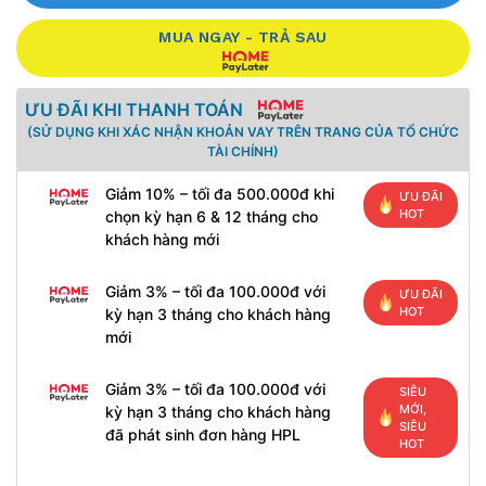
MUA NGAY - TRẢ SAU
ƯU ĐÃI KHI THANH TOÁN
(SỬ DỤNG KHI XÁC NHẬN KHOẢN VAY TRÊN TRANG CỦA TỔ CHỨC
TÀI CHÍNH)
Giảm 10% – tối đa 500.000đ khi
ƯU ĐÃI
HOT
chọn kỳ hạn 6 & 12 tháng cho
khách hàng mới
Giảm 3% – tối đa 100.000đ với
ƯU ĐÃI
HOT
kỳ hạn 3 tháng cho khách hàng
mới
Giảm 3% – tối đa 100.000đ với
SIÊU
MỚI,
kỳ hạn 3 tháng cho khách hàng
SIÊU
đã phát sinh đơn hàng HPL
HOT