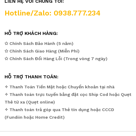
LIÊN HỆ VỚI CHÚNG TÔI:
Hotline/Zalo: 0938.777.234
HỖ TRỢ KHÁCH HÀNG:
✩ Chính Sách Bảo Hành (5 năm)
✩ Chính Sách Giao Hàng (Miễn Phí)
✩ Chính Sách Đổi Hàng Lỗi (Trong vòng 7 ngày)
HỖ TRỢ THANH TOÁN:
✧ Thanh Toán Tiền Mặt hoặc Chuyển khoản tại nhà
✧ Thanh toán trực tuyến bằng đặt cọc Ship Cod hoặc Quẹt
Thẻ từ xa (Quẹt online)
✧ Thanh toán trả góp qua Thẻ tín dụng hoặc CCCD
(Fundiin hoặc Home Credit)