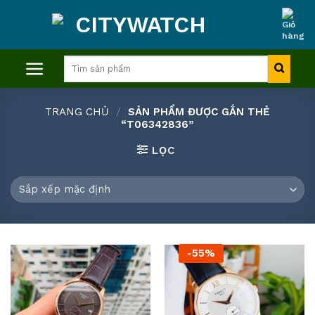
Skip
to
content
Tìm
kiếm:
TRANG CHỦ
/
SẢN PHẨM ĐƯỢC GẮN THẺ
“T06342836”
LỌC
-55%