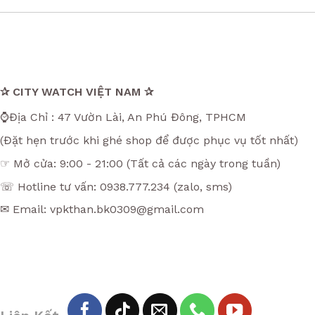
✰ CITY WATCH VIỆT NAM ✰
⌚Địa Chỉ : 47 Vườn Lài, An Phú Đông, TPHCM
(Đặt hẹn trước khi ghé shop để được phục vụ tốt nhất)
☞ Mở cửa: 9:00 - 21:00 (Tất cả các ngày trong tuần)
☏ Hotline tư vấn: 0938.777.234 (zalo, sms)
✉ Email: vpkthan.bk0309@gmail.com