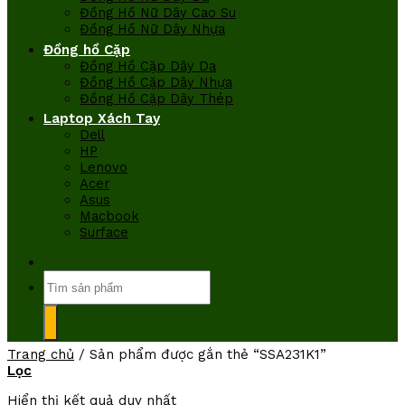
Đồng Hồ Nữ Dây Cao Su
Đồng Hồ Nữ Dây Nhựa
Đồng hồ Cặp
Đồng Hồ Cặp Dây Da
Đồng Hồ Cặp Dây Nhựa
Đồng Hồ Cặp Dây Thép
Laptop Xách Tay
Dell
HP
Lenovo
Acer
Asus
Macbook
Surface
Tìm
kiếm:
Trang chủ
/
Sản phẩm được gắn thẻ “SSA231K1”
Lọc
Hiển thị kết quả duy nhất