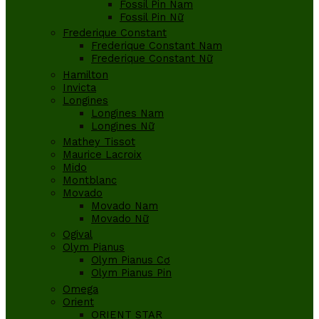
Fossil Pin Nam
Fossil Pin Nữ
Frederique Constant
Frederique Constant Nam
Frederique Constant Nữ
Hamilton
Invicta
Longines
Longines Nam
Longines Nữ
Mathey Tissot
Maurice Lacroix
Mido
Montblanc
Movado
Movado Nam
Movado Nữ
Ogival
Olym Pianus
Olym Pianus Cơ
Olym Pianus Pin
Omega
Orient
ORIENT STAR