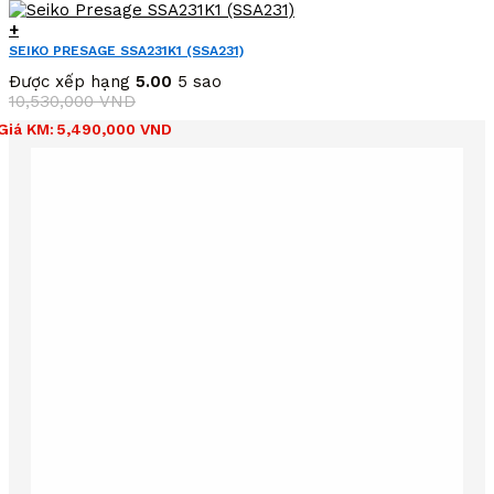
+
SEIKO PRESAGE SSA231K1 (SSA231)
Được xếp hạng
5.00
5 sao
10,530,000
VND
Giá
Giá
Giá KM:
5,490,000
VND
gốc
hiện
là:
tại
10,530,000 VND.
là:
5,490,000 VND.