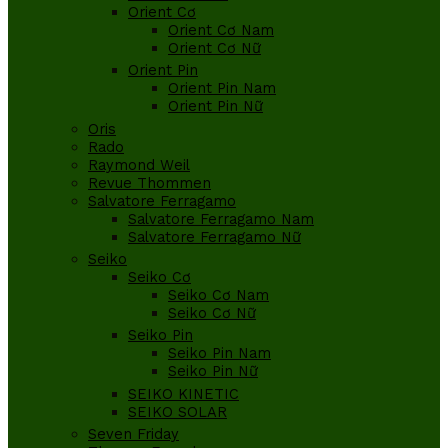
Orient Cơ
Orient Cơ Nam
Orient Cơ Nữ
Orient Pin
Orient Pin Nam
Orient Pin Nữ
Oris
Rado
Raymond Weil
Revue Thommen
Salvatore Ferragamo
Salvatore Ferragamo Nam
Salvatore Ferragamo Nữ
Seiko
Seiko Cơ
Seiko Cơ Nam
Seiko Cơ Nữ
Seiko Pin
Seiko Pin Nam
Seiko Pin Nữ
SEIKO KINETIC
SEIKO SOLAR
Seven Friday