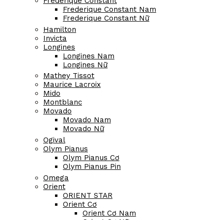
Frederique Constant
Frederique Constant Nam
Frederique Constant Nữ
Hamilton
Invicta
Longines
Longines Nam
Longines Nữ
Mathey Tissot
Maurice Lacroix
Mido
Montblanc
Movado
Movado Nam
Movado Nữ
Ogival
Olym Pianus
Olym Pianus Cơ
Olym Pianus Pin
Omega
Orient
ORIENT STAR
Orient Cơ
Orient Cơ Nam