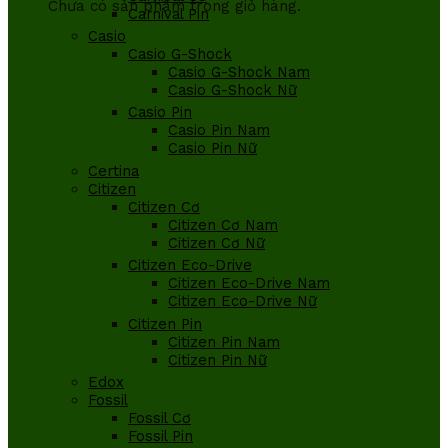
Chưa có sản phẩm trong giỏ hàng.
Carnival Pin
Casio
Casio G-Shock
Casio G-Shock Nam
Casio G-Shock Nữ
Casio Pin
Casio Pin Nam
Casio Pin Nữ
Certina
Citizen
Citizen Cơ
Citizen Cơ Nam
Citizen Cơ Nữ
Citizen Eco-Drive
Citizen Eco-Drive Nam
Citizen Eco-Drive Nữ
Citizen Pin
Citizen Pin Nam
Citizen Pin Nữ
Edox
Fossil
Fossil Cơ
Fossil Pin