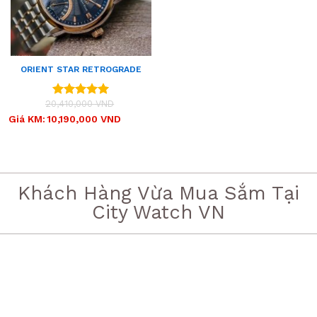
ORIENT STAR RETROGRADE
SDE00004D0
20,410,000
VND
Được xếp
hạng
5.00
Giá
Giá
Giá KM:
10,190,000
VND
gốc
hiện
5 sao
là:
tại
20,410,000 VND.
là:
10,190,000 VND.
Khách Hàng Vừa Mua Sắm Tại
City Watch VN