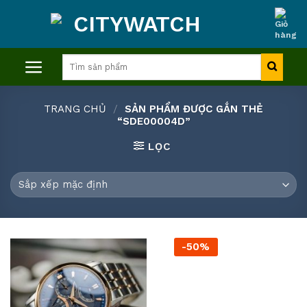
Skip
to
content
Tìm
kiếm:
TRANG CHỦ
/
SẢN PHẨM ĐƯỢC GẮN THẺ
“SDE00004D”
LỌC
-50%