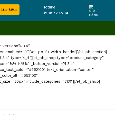
Hotline
0938.777.234
r_version=”4.3.4″
r_enabled=”0″][/et_pb_fullwidth_header][/et_pb_section]
=”4.3.4″ type=”4_4″][et_pb_shop type=”product_category”
icon=”%%114%%” _builder_version=”4.3.4″
” price_text_color=”#552100″ text_orientation=”center”
_color_all=”#552100″
_size=”20px” include_categories=”2131″][/et_pb_shop]