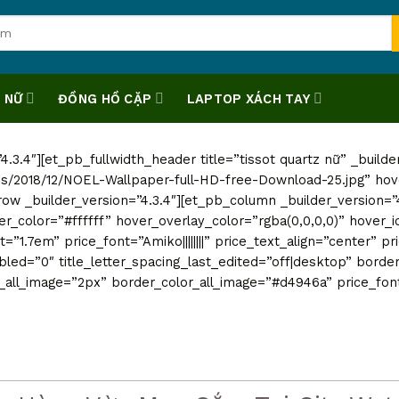
 NỮ
ĐỒNG HỒ CẶP
LAPTOP XÁCH TAY
4.3.4″][et_pb_fullwidth_header title=”tissot quartz nữ” _builde
s/2018/12/NOEL-Wallpaper-full-HD-free-Download-25.jpg” hove
b_row _builder_version=”4.3.4″][et_pb_column _builder_version
_color=”#ffffff” hover_overlay_color=”rgba(0,0,0,0)” hover_
eight=”1.7em” price_font=”Amiko||||||||” price_text_align=”center
ed=”0″ title_letter_spacing_last_edited=”off|desktop” border
all_image=”2px” border_color_all_image=”#d4946a” price_font