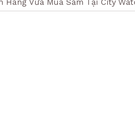
h Hàng Vừa Mua Sắm Tại City Wat