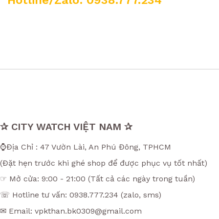
Hotline/Zalo: 0938.777.234
✰ CITY WATCH VIỆT NAM ✰
⌚Địa Chỉ : 47 Vườn Lài, An Phú Đông, TPHCM
(Đặt hẹn trước khi ghé shop để được phục vụ tốt nhất)
☞ Mở cửa: 9:00 - 21:00 (Tất cả các ngày trong tuần)
☏ Hotline tư vấn: 0938.777.234 (zalo, sms)
✉ Email: vpkthan.bk0309@gmail.com