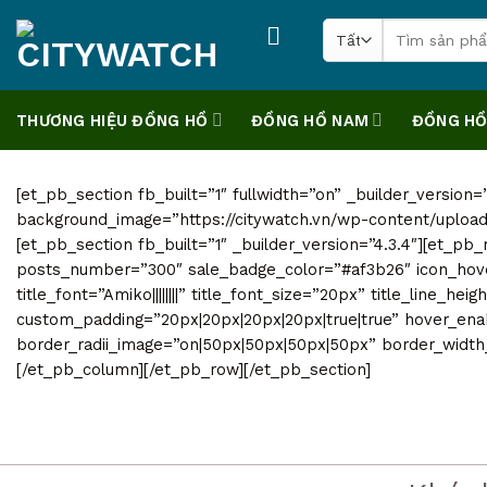
Skip
Tìm
to
kiếm:
content
THƯƠNG HIỆU ĐỒNG HỒ
ĐỒNG HỒ NAM
ĐỒNG HỒ
[et_pb_section fb_built=”1″ fullwidth=”on” _builder_version=”
background_image=”https://citywatch.vn/wp-content/upload
[et_pb_section fb_built=”1″ _builder_version=”4.3.4″][et_p
posts_number=”300″ sale_badge_color=”#af3b26″ icon_hover
title_font=”Amiko||||||||” title_font_size=”20px” title_line_h
custom_padding=”20px|20px|20px|20px|true|true” hover_enabl
border_radii_image=”on|50px|50px|50px|50px” border_width_
[/et_pb_column][/et_pb_row][/et_pb_section]