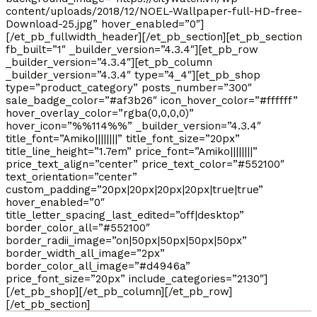
content/uploads/2018/12/NOEL-Wallpaper-full-HD-free-
Download-25.jpg” hover_enabled=”0″]
[/et_pb_fullwidth_header][/et_pb_section][et_pb_section
fb_built=”1″ _builder_version=”4.3.4″][et_pb_row
_builder_version=”4.3.4″][et_pb_column
_builder_version=”4.3.4″ type=”4_4″][et_pb_shop
type=”product_category” posts_number=”300″
sale_badge_color=”#af3b26″ icon_hover_color=”#ffffff”
hover_overlay_color=”rgba(0,0,0,0)”
hover_icon=”%%114%%” _builder_version=”4.3.4″
title_font=”Amiko||||||||” title_font_size=”20px”
title_line_height=”1.7em” price_font=”Amiko||||||||”
price_text_align=”center” price_text_color=”#552100″
text_orientation=”center”
custom_padding=”20px|20px|20px|20px|true|true”
hover_enabled=”0″
title_letter_spacing_last_edited=”off|desktop”
border_color_all=”#552100″
border_radii_image=”on|50px|50px|50px|50px”
border_width_all_image=”2px”
border_color_all_image=”#d4946a”
price_font_size=”20px” include_categories=”2130″]
[/et_pb_shop][/et_pb_column][/et_pb_row]
[/et_pb_section]