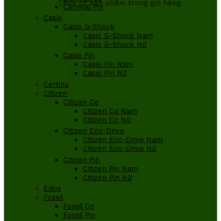
Chưa có sản phẩm trong giỏ hàng.
Carnival Pin
Casio
Casio G-Shock
Casio G-Shock Nam
Casio G-Shock Nữ
Casio Pin
Casio Pin Nam
Casio Pin Nữ
Certina
Citizen
Citizen Cơ
Citizen Cơ Nam
Citizen Cơ Nữ
Citizen Eco-Drive
Citizen Eco-Drive Nam
Citizen Eco-Drive Nữ
Citizen Pin
Citizen Pin Nam
Citizen Pin Nữ
Edox
Fossil
Fossil Cơ
Fossil Pin