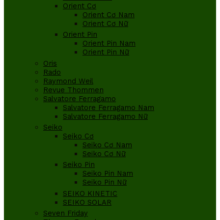
Orient Cơ
Orient Cơ Nam
Orient Cơ Nữ
Orient Pin
Orient Pin Nam
Orient Pin Nữ
Oris
Rado
Raymond Weil
Revue Thommen
Salvatore Ferragamo
Salvatore Ferragamo Nam
Salvatore Ferragamo Nữ
Seiko
Seiko Cơ
Seiko Cơ Nam
Seiko Cơ Nữ
Seiko Pin
Seiko Pin Nam
Seiko Pin Nữ
SEIKO KINETIC
SEIKO SOLAR
Seven Friday