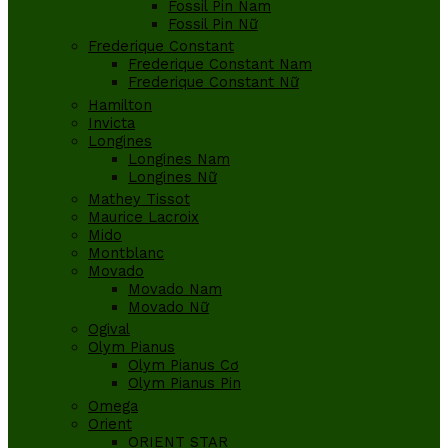
Fossil Pin Nam
Fossil Pin Nữ
Frederique Constant
Frederique Constant Nam
Frederique Constant Nữ
Hamilton
Invicta
Longines
Longines Nam
Longines Nữ
Mathey Tissot
Maurice Lacroix
Mido
Montblanc
Movado
Movado Nam
Movado Nữ
Ogival
Olym Pianus
Olym Pianus Cơ
Olym Pianus Pin
Omega
Orient
ORIENT STAR