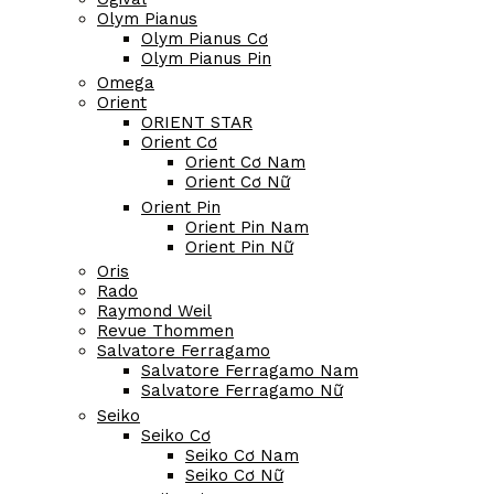
Longines
Longines Nam
Longines Nữ
Mathey Tissot
Maurice Lacroix
Mido
Montblanc
Movado
Movado Nam
Movado Nữ
Ogival
Olym Pianus
Olym Pianus Cơ
Olym Pianus Pin
Omega
Orient
ORIENT STAR
Orient Cơ
Orient Cơ Nam
Orient Cơ Nữ
Orient Pin
Orient Pin Nam
Orient Pin Nữ
Oris