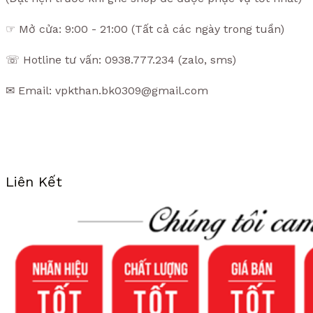
✰ CITY WATCH VIỆT NAM ✰
Địa Chỉ : 47 Vườn Lài, An Phú Đông, TPHCM
(Đặt hẹn trước khi ghé shop để được phục vụ tốt nhất)
☞ Mở cửa: 9:00 - 21:00 (Tất cả các ngày trong tuần)
☏ Hotline tư vấn: 0938.777.234 (zalo, sms)
✉ Email: vpkthan.bk0309@gmail.com