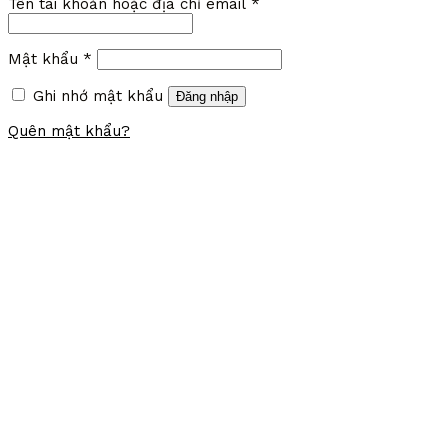
Dell
HP
Lenovo
Acer
Asus
Macbook
Surface
Đăng nhập
Tên tài khoản hoặc địa chỉ email
*
Mật khẩu
*
Ghi nhớ mật khẩu
Đăng nhập
Quên mật khẩu?