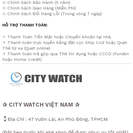
LIÊN HỆ VỚI CHÚNG TÔI:
Hotline/Zalo: 0938.777.234
HỖ TRỢ KHÁCH HÀNG:
✩ Chính Sách Bảo Hành (5 năm)
✩ Chính Sách Giao Hàng (Miễn Phí)
✩ Chính Sách Đổi Hàng Lỗi (Trong vòng 7 ngày)
HỖ TRỢ THANH TOÁN:
✧ Thanh Toán Tiền Mặt hoặc Chuyển khoản tại nhà
✧ Thanh toán trực tuyến bằng đặt cọc Ship Cod hoặc Quẹt
Thẻ từ xa (Quẹt online)
✧ Thanh toán trả góp qua Thẻ tín dụng hoặc CCCD (Fundiin
hoặc Home Credit)