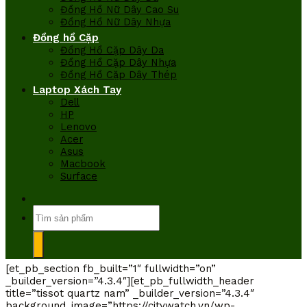
Đồng Hồ Nữ Dây Cao Su
Đồng Hồ Nữ Dây Nhựa
Đồng hồ Cặp
Đồng Hồ Cặp Dây Da
Đồng Hồ Cặp Dây Nhựa
Đồng Hồ Cặp Dây Thép
Laptop Xách Tay
Dell
HP
Lenovo
Acer
Asus
Macbook
Surface
Tìm
kiếm:
[et_pb_section fb_built=”1″ fullwidth=”on”
_builder_version=”4.3.4″][et_pb_fullwidth_header
title=”tissot quartz nam” _builder_version=”4.3.4″
background_image=”https://citywatch.vn/wp-