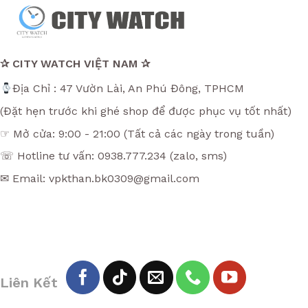
✰ CITY WATCH VIỆT NAM ✰
Địa Chỉ : 47 Vườn Lài, An Phú Đông, TPHCM
(Đặt hẹn trước khi ghé shop để được phục vụ tốt nhất)
☞ Mở cửa: 9:00 - 21:00 (Tất cả các ngày trong tuần)
☏ Hotline tư vấn: 0938.777.234 (zalo, sms)
✉ Email: vpkthan.bk0309@gmail.com
Liên Kết