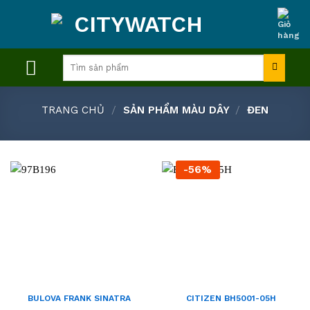
Skip
to
content
Tìm
kiếm:
TRANG CHỦ
/
SẢN PHẨM MÀU DÂY
/
ĐEN
-56%
BULOVA FRANK SINATRA
CITIZEN BH5001-05H
AUTOMATIC 97B196
(BH500105H)