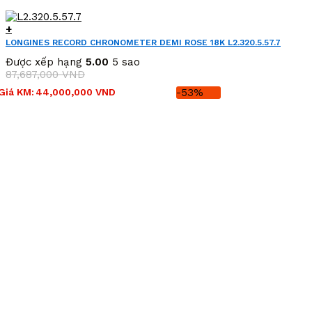
+
LONGINES RECORD CHRONOMETER DEMI ROSE 18K L2.320.5.57.7
(L23205577)
Được xếp hạng
5.00
5 sao
87,687,000
VND
Giá
Giá
Giá KM:
44,000,000
VND
-53%
gốc
hiện
là:
tại
87,687,000 VND.
là:
44,000,000 VND.