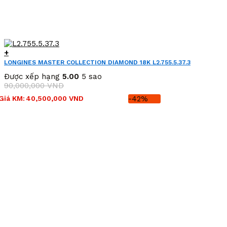
+
LONGINES MASTER COLLECTION DIAMOND 18K L2.755.5.37.3
(L27555373)
Được xếp hạng
5.00
5 sao
90,000,000
VND
Giá
Giá
Giá KM:
40,500,000
VND
-42%
gốc
hiện
là:
tại
90,000,000 VND.
là:
40,500,000 VND.