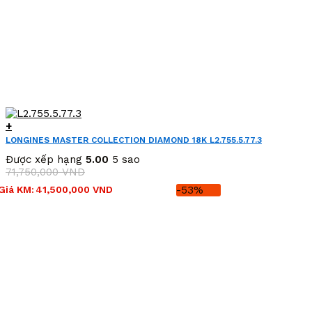
+
LONGINES MASTER COLLECTION DIAMOND 18K L2.755.5.77.3
(L27555773)
Được xếp hạng
5.00
5 sao
71,750,000
VND
Giá
Giá
Giá KM:
41,500,000
VND
-53%
gốc
hiện
là:
tại
71,750,000 VND.
là:
41,500,000 VND.