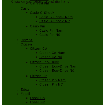
Chưa có sản phẩm trong giỏ hàng.
Carnival Pin
Casio
Casio G-Shock
Casio G-Shock Nam
Casio G-Shock Nữ
Casio Pin
Casio Pin Nam
Casio Pin Nữ
Certina
Citizen
Citizen Cơ
Citizen Cơ Nam
Citizen Cơ Nữ
Citizen Eco-Drive
Citizen Eco-Drive Nam
Citizen Eco-Drive Nữ
Citizen Pin
Citizen Pin Nam
Citizen Pin Nữ
Edox
Fossil
Fossil Cơ
Fossil Pin