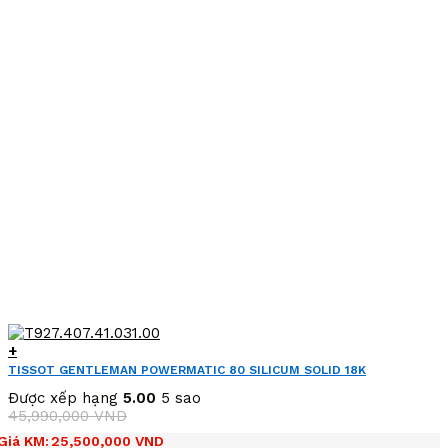
+
TISSOT GENTLEMAN POWERMATIC 80 SILICUM SOLID 18K
T927.407.41.031.00 (T9274074103100)
Được xếp hạng
5.00
5 sao
45,990,000
VND
Giá
Giá
Giá KM:
25,500,000
VND