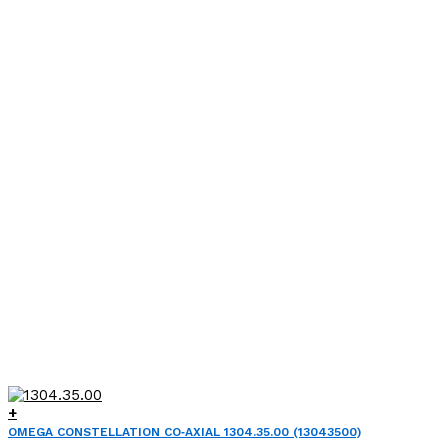
là:
tại
81,000,000 VND.
là:
42,500,000 VND.
+
OMEGA CONSTELLATION CO‑AXIAL 1304.35.00 (13043500)