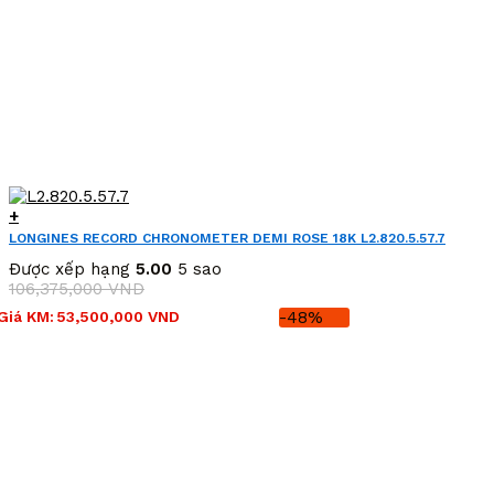
+
LONGINES RECORD CHRONOMETER DEMI ROSE 18K L2.820.5.57.7
(L28205577)
Được xếp hạng
5.00
5 sao
106,375,000
VND
Giá
Giá
Giá KM:
53,500,000
VND
-48%
gốc
hiện
là:
tại
106,375,000 VND.
là:
53,500,000 VND.