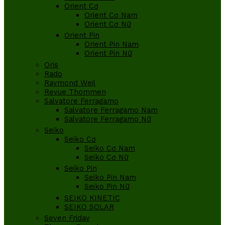
Orient Cơ
Orient Cơ Nam
Orient Cơ Nữ
Orient Pin
Orient Pin Nam
Orient Pin Nữ
Oris
Rado
Raymond Weil
Revue Thommen
Salvatore Ferragamo
Salvatore Ferragamo Nam
Salvatore Ferragamo Nữ
Seiko
Seiko Cơ
Seiko Cơ Nam
Seiko Cơ Nữ
Seiko Pin
Seiko Pin Nam
Seiko Pin Nữ
SEIKO KINETIC
SEIKO SOLAR
Seven Friday