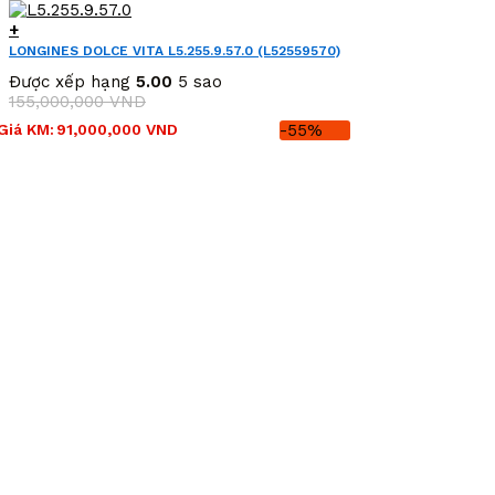
+
LONGINES DOLCE VITA L5.255.9.57.0 (L52559570)
Được xếp hạng
5.00
5 sao
155,000,000
VND
Giá
Giá
Giá KM:
91,000,000
VND
-55%
gốc
hiện
là:
tại
155,000,000 VND.
là:
91,000,000 VND.