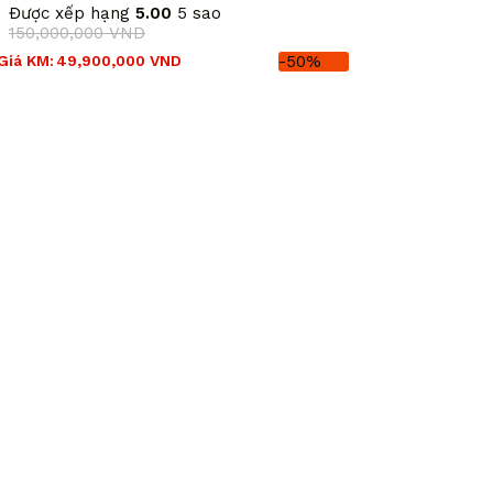
Được xếp hạng
5.00
5 sao
150,000,000
VND
Giá
Giá
Giá KM:
49,900,000
VND
-50%
gốc
hiện
là:
tại
150,000,000 VND.
là:
49,900,000 VND.