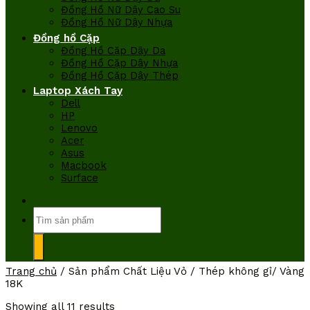
Đồng Hồ Nữ Dây Cao Su
Đồng Hồ Nữ Dây Nhựa
Đồng hồ Cặp
Đồng Hồ Cặp Dây Da
Đồng Hồ Cặp Dây Nhựa
Đồng Hồ Cặp Dây Thép
Laptop Xách Tay
Dell
HP
Lenovo
Acer
Asus
Macbook
Surface
Tìm
kiếm:
Trang chủ
/
Sản phẩm Chất Liệu Vỏ
/
Thép không gỉ/ Vàng
18K
Showing all 11 results