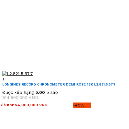
+
LONGINES RECORD CHRONOMETER DEMI ROSE 18K L2.821.5.57.7
(L28215577)
Được xếp hạng
5.00
5 sao
104,500,000
VND
Giá
Giá
Giá KM:
54,000,000
VND
-45%
gốc
hiện
là:
tại
104,500,000 VND.
là:
54,000,000 VND.