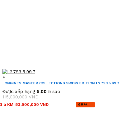
+
LONGINES MASTER COLLECTIONS SWISS EDITION L2.793.5.99.7
(L27935997)
Được xếp hạng
5.00
5 sao
115,000,000
VND
Giá
Giá
Giá KM:
53,500,000
VND
-48%
gốc
hiện
là:
tại
115,000,000 VND.
là:
53,500,000 VND.