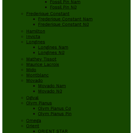
Fossil Pin Nam
Fossil Pin Nữ
Frederique Constant
Frederique Constant Nam
Frederique Constant Nữ
Hamilton
Invicta
Longines
Longines Nam
Longines Nữ
Mathey Tissot
Maurice Lacroix
Mido
Montblanc
Movado
Movado Nam
Movado Nữ
Ogival
Olym Pianus
Olym Pianus Cơ
Olym Pianus Pin
Omega
Orient
ORIENT STAR