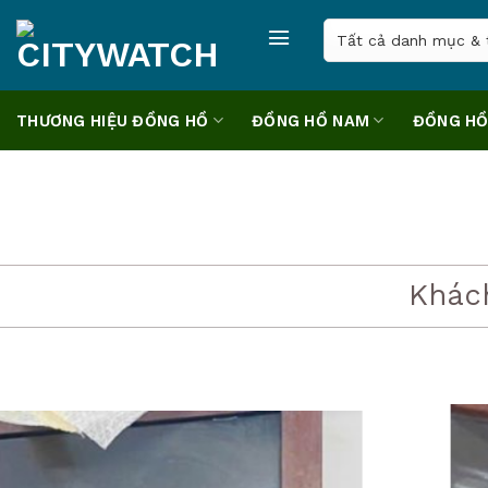
Skip
to
content
THƯƠNG HIỆU ĐỒNG HỒ
ĐỒNG HỒ NAM
ĐỒNG HỒ
Khác