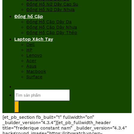
Đồng Hồ Nữ Dây Cao Su
Đồng Hồ Nữ Dây Nhựa
Đồng hồ Cặp
Đồng Hồ Cặp Dây Da
Đồng Hồ Cặp Dây Nhựa
Đồng Hồ Cặp Dây Thép
Laptop Xách Tay
Dell
HP
Lenovo
Acer
Asus
Macbook
Surface
Tìm
kiếm:
[et_pb_section fb_built=”1″ fullwidth=”on”
_builder_version=”4.3.4″][et_pb_fullwidth_header
title=”frederique constant nam” _builder_version=”4.3.4″
background_image=”https://citywatch.vn/wp-