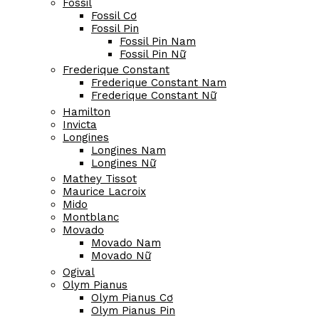
Fossil
Fossil Cơ
Fossil Pin
Fossil Pin Nam
Fossil Pin Nữ
Frederique Constant
Frederique Constant Nam
Frederique Constant Nữ
Hamilton
Invicta
Longines
Longines Nam
Longines Nữ
Mathey Tissot
Maurice Lacroix
Mido
Montblanc
Movado
Movado Nam
Movado Nữ
Ogival
Olym Pianus
Olym Pianus Cơ
Olym Pianus Pin