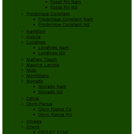
Fossil Pin Nam
Fossil Pin Nữ
Frederique Constant
Frederique Constant Nam
Frederique Constant Nữ
Hamilton
Invicta
Longines
Longines Nam
Longines Nữ
Mathey Tissot
Maurice Lacroix
Mido
Montblanc
Movado
Movado Nam
Movado Nữ
Ogival
Olym Pianus
Olym Pianus Cơ
Olym Pianus Pin
Omega
Orient
ORIENT STAR