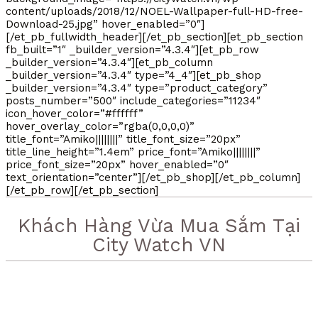
content/uploads/2018/12/NOEL-Wallpaper-full-HD-free-
Download-25.jpg” hover_enabled=”0″]
[/et_pb_fullwidth_header][/et_pb_section][et_pb_section
fb_built=”1″ _builder_version=”4.3.4″][et_pb_row
_builder_version=”4.3.4″][et_pb_column
_builder_version=”4.3.4″ type=”4_4″][et_pb_shop
_builder_version=”4.3.4″ type=”product_category”
posts_number=”500″ include_categories=”11234″
icon_hover_color=”#ffffff”
hover_overlay_color=”rgba(0,0,0,0)”
title_font=”Amiko||||||||” title_font_size=”20px”
title_line_height=”1.4em” price_font=”Amiko||||||||”
price_font_size=”20px” hover_enabled=”0″
text_orientation=”center”][/et_pb_shop][/et_pb_column]
[/et_pb_row][/et_pb_section]
Khách Hàng Vừa Mua Sắm Tại
City Watch VN