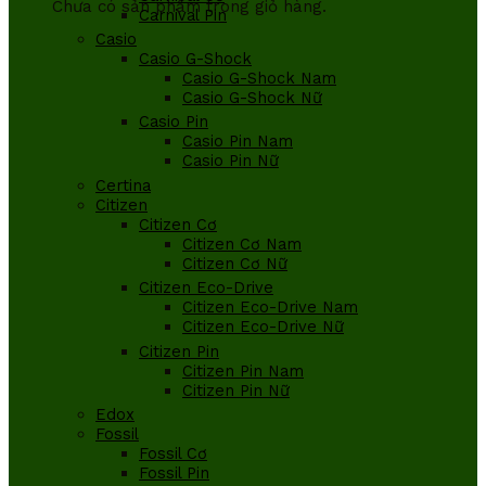
Chưa có sản phẩm trong giỏ hàng.
Carnival Pin
Casio
Casio G-Shock
Casio G-Shock Nam
Casio G-Shock Nữ
Casio Pin
Casio Pin Nam
Casio Pin Nữ
Certina
Citizen
Citizen Cơ
Citizen Cơ Nam
Citizen Cơ Nữ
Citizen Eco-Drive
Citizen Eco-Drive Nam
Citizen Eco-Drive Nữ
Citizen Pin
Citizen Pin Nam
Citizen Pin Nữ
Edox
Fossil
Fossil Cơ
Fossil Pin