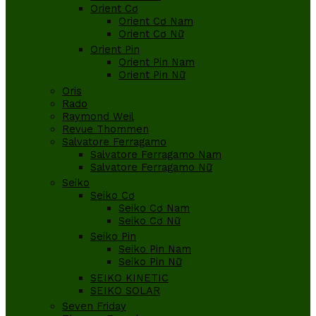
Orient Cơ
Orient Cơ Nam
Orient Cơ Nữ
Orient Pin
Orient Pin Nam
Orient Pin Nữ
Oris
Rado
Raymond Weil
Revue Thommen
Salvatore Ferragamo
Salvatore Ferragamo Nam
Salvatore Ferragamo Nữ
Seiko
Seiko Cơ
Seiko Cơ Nam
Seiko Cơ Nữ
Seiko Pin
Seiko Pin Nam
Seiko Pin Nữ
SEIKO KINETIC
SEIKO SOLAR
Seven Friday