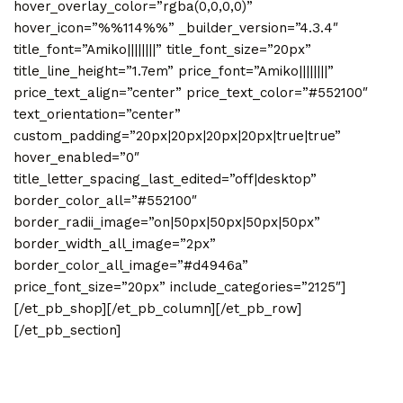
hover_overlay_color=”rgba(0,0,0,0)”
hover_icon=”%%114%%” _builder_version=”4.3.4″
title_font=”Amiko||||||||” title_font_size=”20px”
title_line_height=”1.7em” price_font=”Amiko||||||||”
price_text_align=”center” price_text_color=”#552100″
text_orientation=”center”
custom_padding=”20px|20px|20px|20px|true|true”
hover_enabled=”0″
title_letter_spacing_last_edited=”off|desktop”
border_color_all=”#552100″
border_radii_image=”on|50px|50px|50px|50px”
border_width_all_image=”2px”
border_color_all_image=”#d4946a”
price_font_size=”20px” include_categories=”2125″]
[/et_pb_shop][/et_pb_column][/et_pb_row]
[/et_pb_section]