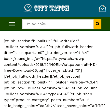
Skip
to
content
Tìm
kiếm:
[et_pb_section fb_built=”1″ fullwidth=”on”
_builder_version=”4.3.4″][et_pb_fullwidth_header
title=”casio quartz nữ” _builder_version=”4.3.4″
background_image=”https://citywatch.vn/wp-
content/uploads/2018/12/NOEL-Wallpaper-full-HD-
free-Download-25.jpg” hover_enabled=”0″]
[/et_pb_fullwidth_header][/et_pb_section]
[et_pb_section fb_built=”1″ _builder_version=”4.3.4″]
[et_pb_row _builder_version=”4.3.4″][et_pb_column
_builder_version=”4.3.4″ type=”4_4″][et_pb_shop
type=”product_category” posts_number=”300″
sale_badge_color=”#af3b26″ icon_hover_color=”#ffffff”