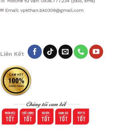
☏ Hotline tư vấn: 0938.777.234 (zalo, sms)
✉ Email: vpkthan.bk0309@gmail.com
Liên Kết