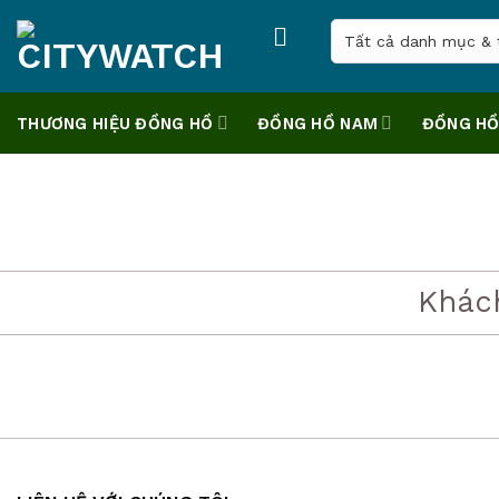
Skip
to
content
THƯƠNG HIỆU ĐỒNG HỒ
ĐỒNG HỒ NAM
ĐỒNG HỒ
Khác