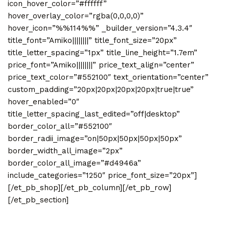
icon_hover_color=”#ffffff”
hover_overlay_color=”rgba(0,0,0,0)”
hover_icon=”%%114%%” _builder_version=”4.3.4″
title_font=”Amiko||||||||” title_font_size=”20px”
title_letter_spacing=”1px” title_line_height=”1.7em”
price_font=”Amiko||||||||” price_text_align=”center”
price_text_color=”#552100″ text_orientation=”center”
custom_padding=”20px|20px|20px|20px|true|true”
hover_enabled=”0″
title_letter_spacing_last_edited=”off|desktop”
border_color_all=”#552100″
border_radii_image=”on|50px|50px|50px|50px”
border_width_all_image=”2px”
border_color_all_image=”#d4946a”
include_categories=”1250″ price_font_size=”20px”]
[/et_pb_shop][/et_pb_column][/et_pb_row]
[/et_pb_section]