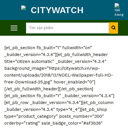
Skip
to
content
Tìm
kiếm:
[et_pb_section fb_built=”1″ fullwidth=”on”
_builder_version=”4.3.4″][et_pb_fullwidth_header
title=”citizen automatic” _builder_version=”4.3.4″
background_image=”https://citywatch.vn/wp-
content/uploads/2018/12/NOEL-Wallpaper-full-HD-
free-Download-25.jpg” hover_enabled=”0″]
[/et_pb_fullwidth_header][/et_pb_section]
[et_pb_section fb_built=”1″ _builder_version=”4.3.4″]
[et_pb_row _builder_version=”4.3.4″][et_pb_column
_builder_version=”4.3.4″ type=”4_4″][et_pb_shop
type=”product_category” posts_number=”300″
orderby=”rating” sale_badge_color=”#af3b26″