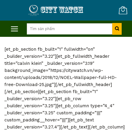
Skip
to
content
Tìm
kiếm:
[et_pb_section fb_built=”1″ fullwidth=”on”
_builder_version=”3.22″][et_pb_fullwidth_header
title=”calvin klein” _builder_version=”3.19″
background_image=”https://citywatch.vn/wp-
content/uploads/2018/12/NOEL-Wallpaper-full-HD-
free-Download-25.jpg”][/et_pb_fullwidth_header]
[/et_pb_section][et_pb_section fb_built=”1″
_builder_version=”3.22″][et_pb_row
_builder_version=”3.25″][et_pb_column type=”4_4″
_builder_version=”3.25″ custom_padding=”|||”
custom_padding__hover=”|||”][et_pb_text
_builder_version=”3.27.4″][/et_pb_text][/et_pb_column]