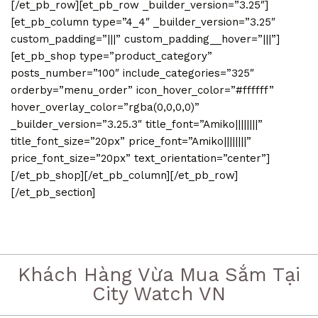
[/et_pb_row][et_pb_row _builder_version=”3.25″]
[et_pb_column type=”4_4″ _builder_version=”3.25″
custom_padding=”|||” custom_padding__hover=”|||”]
[et_pb_shop type=”product_category”
posts_number=”100″ include_categories=”325″
orderby=”menu_order” icon_hover_color=”#ffffff”
hover_overlay_color=”rgba(0,0,0,0)”
_builder_version=”3.25.3″ title_font=”Amiko||||||||”
title_font_size=”20px” price_font=”Amiko||||||||”
price_font_size=”20px” text_orientation=”center”]
[/et_pb_shop][/et_pb_column][/et_pb_row]
[/et_pb_section]
Khách Hàng Vừa Mua Sắm Tại
City Watch VN