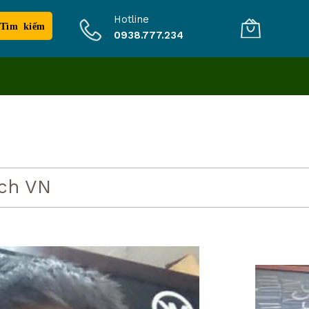
Hotline
0938.777.234
ch VN