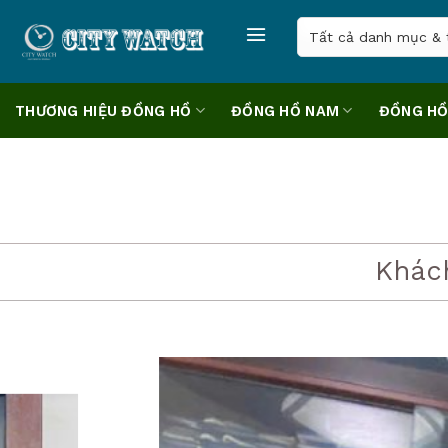
Skip
to
content
THƯƠNG HIỆU ĐỒNG HỒ
ĐỒNG HỒ NAM
ĐỒNG HỒ
Khác